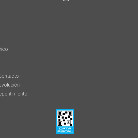
nico
Contacto
devolución
epentimiento