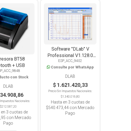
Software "DLab" V
Professional V1.128.0
resora BT58
ESP_ACC_9402
P/Espectros V1100-
etooth + USB
Consulte por WhatsApp
UV1100
SP_ACC_9848
DLAB
ducto con Stock
$ 1.621.420,33
DLAB
Precio Sin Impuestos Nacionales:
234.908,86
$1.340.016,80
n Impuestos Nacionales:
Hasta en
3
cuotas de
$212.587,20
$540.473,44
con Mercado
 en
3
cuotas de
Pago
,95
con Mercado
Pago