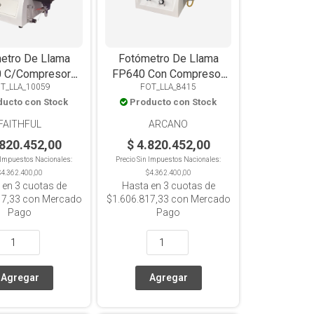
etro De Llama
Fotómetro De Llama
 C/Compresor
FP640 Con Compresor
T_LLA_10059
FOT_LLA_8415
-160ppm K:0-
Na:0-160ppm K:0-
ducto con Stock
Producto con Stock
100ppm
100ppm
FAITHFUL
ARCANO
.820.452,00
$ 4.820.452,00
n Impuestos Nacionales:
Precio Sin Impuestos Nacionales:
$4.362.400,00
$4.362.400,00
 en
3
cuotas de
Hasta en
3
cuotas de
17,33
con Mercado
$1.606.817,33
con Mercado
Pago
Pago