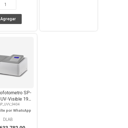
rofotometro SP-
UV-Visible 190-
SP_UVV_9404
1100nm
lte por WhatsApp
DLAB
.633.782,00