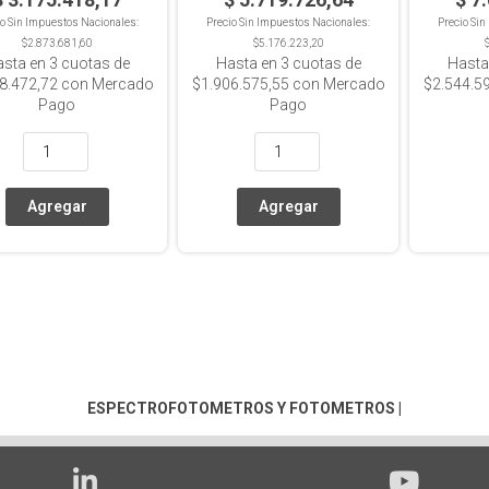
io Sin Impuestos Nacionales:
Precio Sin Impuestos Nacionales:
Precio Si
$2.873.681,60
$5.176.223,20
asta en
3
cuotas de
Hasta en
3
cuotas de
Hasta
8.472,72
con Mercado
$1.906.575,55
con Mercado
$2.544.5
Pago
Pago
ESPECTROFOTOMETROS Y FOTOMETROS
|