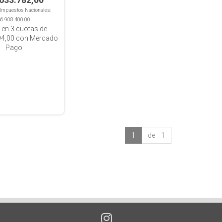
n Impuestos Nacionales:
$6.908.400,00
 en
3
cuotas de
94,00
con Mercado
Pago
1
de 1