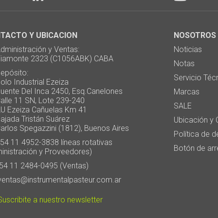
TACTO Y UBICACION
NOSOTROS
ministración y Ventas:
Noticias
monte 2323 (C1056ABK) CABA
Notas
pósito:
Servicio Téc
 Industrial Ezeiza
te Del Inca 2450, Esq.Canelones
Marcas
e 11 SN, Lote 239-240
SALE
Ezeiza Cañuelas Km 41
ada Tristán Suárez
Ubicación y 
os Spegazzini (1812), Buenos Aires
Política de 
4 11 4952-3838 líneas rotativas
Botón de arr
inistración y Proveedores)
4 11 2484-0495 (Ventas)
entas@instrumentalpasteur.com.ar
uscribite a nuestro newsletter