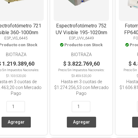
ectrofotómetro 721
Espectrofotómetro 752
Fotom
sible 360-1000nm
UV Visible 195-1020nm
FP640
ESP_VIS_6445
ESP_UVV_6449
FO
Na:0
Producto con Stock
Producto con Stock
Pro
BIOTRAZA
BIOTRAZA
$ 1.219.389,60
$ 3.822.769,60
$ 4
io Sin Impuestos Nacionales:
Precio Sin Impuestos Nacionales:
Precio Si
$1.103.520,00
$3.459.520,00
asta en
3
cuotas de
Hasta en
3
cuotas de
Hasta
.463,20
con Mercado
$1.274.256,53
con Mercado
$1.606.8
Pago
Pago