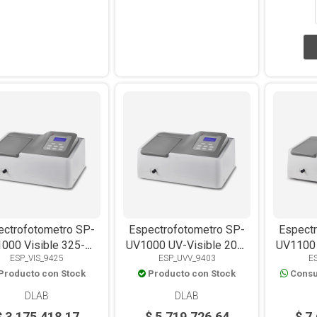
ectrofotometro SP-
Espectrofotometro SP-
Espect
000 Visible 325-
UV1000 UV-Visible 200-
UV1100 
ESP_VIS_9425
ESP_UVV_9403
E
1000nm
1000nm
Producto con Stock
Producto con Stock
Consu
DLAB
DLAB
$ 3.175.418,17
$ 5.719.726,64
$ 7