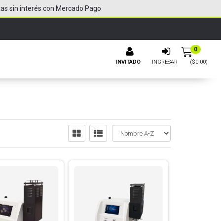
tas sin interés con Mercado Pago
0
INVITADO
INGRESAR
($
0,00
)