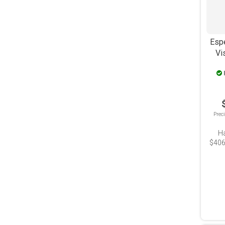
Esp
Vi
Prec
H
$406