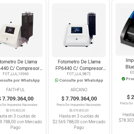
Imp
tometro De Llama
Fotometro De Llama
Blu
440 C/ Compresor
FP6440 C/ Compresor
E
FOT_LLA_10060
FOT_LLA_9872
a:0-160ppm, K:0-
Na:0-160ppm, K:0-
Pro
nsulte por WhatsApp
Consulte por WhatsApp
ppm., Li:0-100ppm,
100ppm., Li:0-100ppm,
Ca:0-1000ppm
Ca:0-1000ppm
FAITHFUL
ARCANO
$ 
$ 7.709.364,00
$ 7.709.364,00
Precio Si
io Sin Impuestos Nacionales:
Precio Sin Impuestos Nacionales:
$6.976.800,00
$6.976.800,00
Hasta
asta en
3
cuotas de
Hasta en
3
cuotas de
$78.302
9.788,00
con Mercado
$2.569.788,00
con Mercado
Pago
Pago