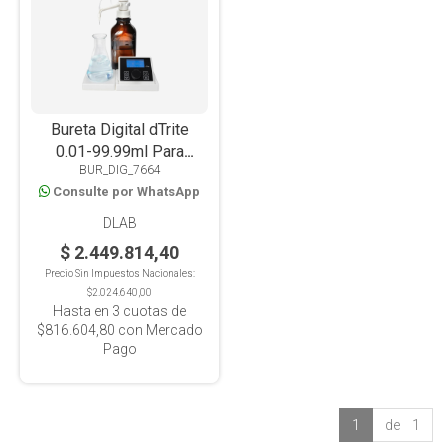
Bureta Digital dTrite
0.01-99.99ml Para
BUR_DIG_7664
Titración
Consulte por WhatsApp
DLAB
$ 2.449.814,40
Precio Sin Impuestos Nacionales:
$2.024.640,00
Hasta en
3
cuotas de
$816.604,80
con Mercado
Pago
1
de 1