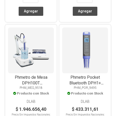
Phmetro de Mesa
Phmetro Pocket
DPH100T
Bluetooth DPH1+
PHM_MES_9518
PHM_POR_9495
PH/MV/(ORP)/T°.
pH/mV/(ORP)/T°.
Producto con Stock
Producto con Stock
Pantalla Táctil 7"
Electrodo reemplazable
DLAB
DLAB
$ 1.946.656,40
$ 433.311,61
Precio Sin Impuestos Nacionales:
Precio Sin Impuestos Nacionales: