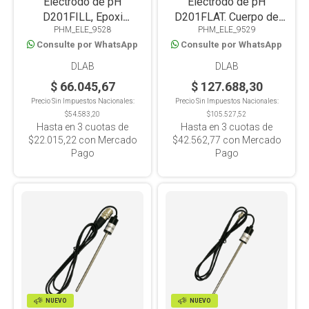
Electrodo de pH
Electrodo de pH
D201FILL, Epoxi
D201FLAT. Cuerpo de
PHM_ELE_9528
PHM_ELE_9529
rellenable, Línea
epoxi. Punta plana.
Consulte por WhatsApp
Consulte por WhatsApp
Mesada/Portátil
Conector BNC.
Compatible con equipos
DLAB
DLAB
de Mesada y Portátiles
$ 66.045,67
$ 127.688,30
Precio Sin Impuestos Nacionales:
Precio Sin Impuestos Nacionales:
$54.583,20
$105.527,52
Hasta en
3
cuotas de
Hasta en
3
cuotas de
$22.015,22
con Mercado
$42.562,77
con Mercado
Pago
Pago
NUEVO
NUEVO