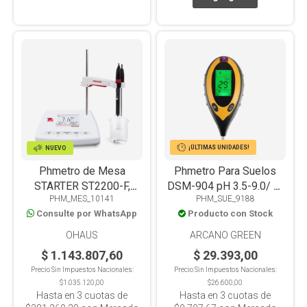
¡ÚLTIMAS UNIDADES!
NUEVO
Phmetro de Mesa
Phmetro Para Suelos
STARTER ST2200-F,
DSM-904 pH 3.5-9.0/ T°
PHM_MES_10141
PHM_SUE_9188
PH/MV/(ORP)/T°
-9 - 50°C/ Humedad/
Consulte por WhatsApp
Producto con Stock
Luz
OHAUS
ARCANO GREEN
$ 1.143.807,60
$ 29.393,00
Precio Sin Impuestos Nacionales:
Precio Sin Impuestos Nacionales:
$1.035.120,00
$26.600,00
Hasta en
3
cuotas de
Hasta en
3
cuotas de