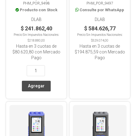
PHM_POR_9498
PHM_POR_9497
Electrodo Reemplazable
PH/MV/(ORP)/COND/TDS/SA
Producto con Stock
Consulte por WhatsApp
Electrodo Reemplazable
DLAB
DLAB
$ 241.862,40
$ 584.626,77
Precio Sin Impuestos Nacionales:
Precio Sin Impuestos Nacionales:
$218.880,00
$529.074,00
Hasta en
3
cuotas de
Hasta en
3
cuotas de
$80.620,80
con Mercado
$194.875,59
con Mercado
Pago
Pago