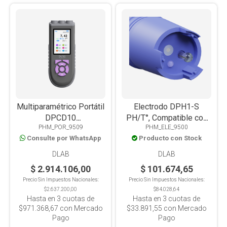
Multiparamétrico Portátil
Electrodo DPH1-S
DPCD10
PH/T°, Compatible con
PHM_POR_9509
PHM_ELE_9500
OD/PH/MV/(ORP)/COND/TDS/SAL/RES/T°.
DPH1, DPH1+, DPC1 y
Consulte por WhatsApp
Producto con Stock
Pantalla Color
DPC1+
DLAB
DLAB
$ 2.914.106,00
$ 101.674,65
Precio Sin Impuestos Nacionales:
Precio Sin Impuestos Nacionales:
$2.637.200,00
$84.028,64
Hasta en
3
cuotas de
Hasta en
3
cuotas de
$971.368,67
con Mercado
$33.891,55
con Mercado
Pago
Pago