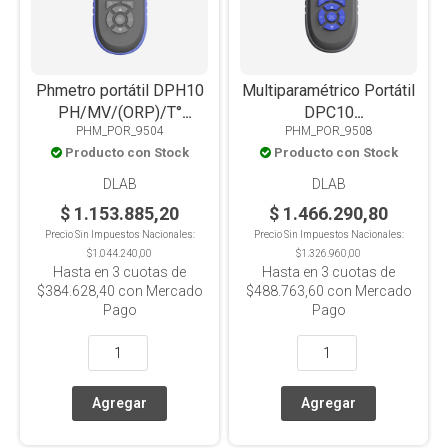
Phmetro portátil DPH10
Multiparamétrico Portátil
PH/MV/(ORP)/T°
DPC10
PHM_POR_9504
PHM_POR_9508
Pantalla Color
PH/MV/(ORP)/COND/TDS/SA
Producto con Stock
Producto con Stock
Pantalla a Color
DLAB
DLAB
$ 1.153.885,20
$ 1.466.290,80
Precio Sin Impuestos Nacionales:
Precio Sin Impuestos Nacionales:
$1.044.240,00
$1.326.960,00
Hasta en
3
cuotas de
Hasta en
3
cuotas de
$384.628,40
con Mercado
$488.763,60
con Mercado
Pago
Pago