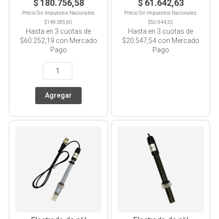
$ 180.756,58
$ 61.642,63
Precio Sin Impuestos Nacionales:
Precio Sin Impuestos Nacionales:
$149.385,60
$50.944,32
Hasta en
3
cuotas de
Hasta en
3
cuotas de
$60.252,19
con Mercado
$20.547,54
con Mercado
Pago
Pago