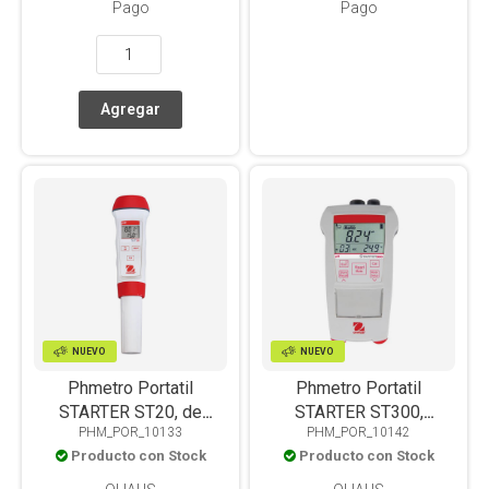
Pago
Pago
NUEVO
NUEVO
Phmetro Portatil
Phmetro Portatil
STARTER ST20, de
STARTER ST300,
PHM_POR_10133
PHM_POR_10142
bolsillo, PH/T° con ATC
PH/MV(ORP)/T°
Producto con Stock
Producto con Stock