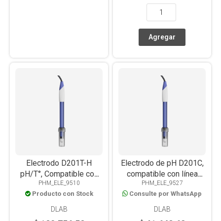
Electrodo D201T-H
Electrodo de pH D201C,
pH/T°, Compatible con
compatible con línea
PHM_ELE_9510
PHM_ELE_9527
Línea Portátil
Portátil y Mesada
Producto con Stock
Consulte por WhatsApp
DLAB
DLAB