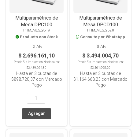
Multiparamétrico de
Multiparamétrico de
Mesa DPC100
Mesa DPCD100
PHM_MES_9519
PHM_MES_9520
PH/MV/(ORP)/COND/TDS/SAL/RES/T°
OD/PH/MV/(ORP)/COND/TD
Producto con Stock
Consulte por WhatsApp
DLAB
DLAB
$ 2.696.161,10
$ 3.494.004,70
Precio Sin Impuestos Nacionales:
Precio Sin Impuestos Nacionales:
$2.439.964,80
$3.161.995,20
Hasta en
3
cuotas de
Hasta en
3
cuotas de
$898.720,37
con Mercado
$1.164.668,23
con Mercado
Pago
Pago