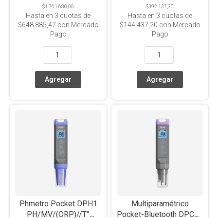
$1.761.680,00
$392.137,20
Hasta en
3
cuotas de
Hasta en
3
cuotas de
$648.885,47
con Mercado
$144.437,20
con Mercado
Pago
Pago
Phmetro Pocket DPH1
Multiparamétrico
PH/MV/(ORP)//T°
Pocket-Bluetooth DPC1+