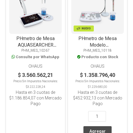
NUEVO
PHmetro de Mesa
PHmetro de Mesa
AQUASEARCHER
Modelo
PHM_MES_10267
PHM_MES_10118
AB41PH-F, pH Y Temp,
AQUASEARCHER
Consulte por WhatsApp
Producto con Stock
Agitador compacto
AB23PH -F, con
electrodo ST320
OHAUS
OHAUS
$ 3.560.562,21
$ 1.358.796,40
Precio Sin Impuestos Nacionales:
Precio Sin Impuestos Nacionales:
$3.222.228,24
$1.229.680,00
Hasta en
3
cuotas de
Hasta en
3
cuotas de
$1.186.854,07
con Mercado
$452.932,13
con Mercado
Pago
Pago