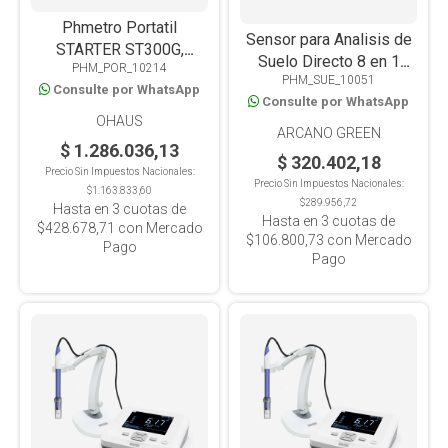
Phmetro Portatil
Sensor para Analisis de
STARTER ST300G,
Suelo Directo 8 en 1
PHM_POR_10214
maletín, PH/MV(ORP)/T°
PHM_SUE_10051
BSK-TUR-100
Consulte por WhatsApp
Consulte por WhatsApp
Conductividad, pH,
OHAUS
Humedad, Nitrogeno,
ARCANO GREEN
Fosforo, Potasio,
$ 1.286.036,13
$ 320.402,18
Fertilidad y °C, Android
Precio Sin Impuestos Nacionales:
Precio Sin Impuestos Nacionales:
USB-C
$1.163.833,60
$289.956,72
Hasta en
3
cuotas de
Hasta en
3
cuotas de
$428.678,71
con Mercado
$106.800,73
con Mercado
Pago
Pago