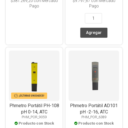
$381.269,20
con Mercado
$9.797,67
con Mercado
Pago
Pago
¡ÚLTIMAS UNIDADES!
Phmetro Portátil PH-108
Phmetro Portátil AD101
pH 0-14, ATC
pH -2-16, ATC
PHM_POR_9059
PHM_POR_6389
Producto con Stock
Producto con Stock