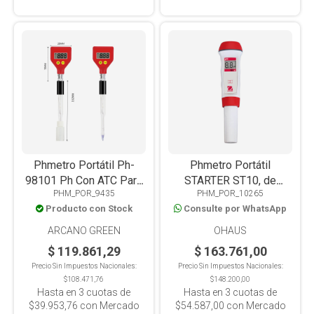
Phmetro Portátil Ph-
Phmetro Portátil
98101 Ph Con ATC Para
STARTER ST10, de
PHM_POR_9435
PHM_POR_10265
Quesos/Leche/Suelos
bolsillo, sin ATC
Producto con Stock
Consulte por WhatsApp
ARCANO GREEN
OHAUS
$ 119.861,29
$ 163.761,00
Precio Sin Impuestos Nacionales:
Precio Sin Impuestos Nacionales:
$108.471,76
$148.200,00
Hasta en
3
cuotas de
Hasta en
3
cuotas de
$39.953,76
con Mercado
$54.587,00
con Mercado