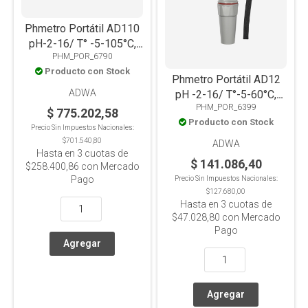
Phmetro Portátil AD110
pH-2-16/ T° -5-105°C,
PHM_POR_6790
ATC
Producto con Stock
Phmetro Portátil AD12
ADWA
pH -2-16/ T°-5-60°C,
PHM_POR_6399
ATC, Waterproof
$ 775.202,58
Producto con Stock
Precio Sin Impuestos Nacionales:
$701.540,80
ADWA
Hasta en
3
cuotas de
$ 141.086,40
$258.400,86
con Mercado
Pago
Precio Sin Impuestos Nacionales:
$127.680,00
Hasta en
3
cuotas de
$47.028,80
con Mercado
Pago