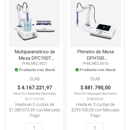
Multiparamétrico de
Phmetro de Mesa
Mesa DPC100T
DPH100
PHM_MES_9521
PHM_MES_9516
PH/MV/(ORP)/COND/TDS/SAL/RES/T°.
PH/MV/(ORP)/T°
Producto con Stock
Producto con Stock
Pantalla Táctil 7"
DLAB
DLAB
$ 4.167.221,97
$ 881.790,00
Precio Sin Impuestos Nacionales:
Precio Sin Impuestos Nacionales:
$3.771.241,60
$798.000,00
Hasta en
3
cuotas de
Hasta en
3
cuotas de
$1.389.073,99
con Mercado
$293.930,00
con Mercado
Pago
Pago