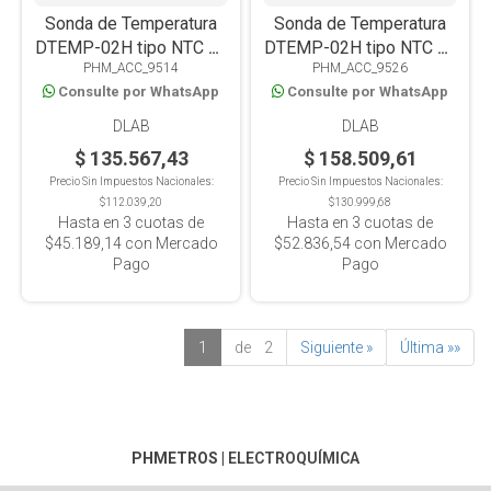
Sonda de Temperatura
Sonda de Temperatura
DTEMP-02H tipo NTC 10
DTEMP-02H tipo NTC 10
PHM_ACC_9514
PHM_ACC_9526
10KΩ, Compatible con
10KΩ, Compatible con
Consulte por WhatsApp
Consulte por WhatsApp
Linea Portátil
Línea de mesada
DLAB
DLAB
$ 135.567,43
$ 158.509,61
Precio Sin Impuestos Nacionales:
Precio Sin Impuestos Nacionales:
$112.039,20
$130.999,68
Hasta en
3
cuotas de
Hasta en
3
cuotas de
$45.189,14
con Mercado
$52.836,54
con Mercado
Pago
Pago
1
de 2
Siguiente »
Última »»
PHMETROS
|
ELECTROQUÍMICA