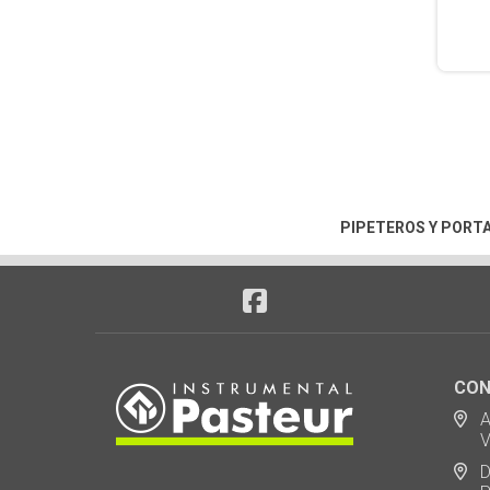
PIPETEROS Y PORT
CON
Ad
Via
De