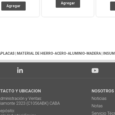
APLACAS
|
MATERIAL DE HIERRO-ACERO-ALUMINIO-MADERA
|
INSUM
TACTO Y UBICACION
NOSOTROS
ministración y Ventas:
Noticias
monte 2323 (C1056ABK) CABA
Notas
pósito:
Servicio Téc