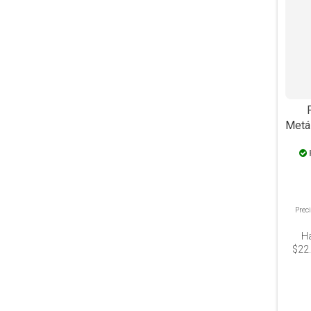
Metá
Prec
H
$22