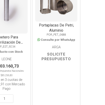
Portaplacas De Petri,
Aluminio
POR_PET_0688
petero Para
Consulte por WhatsApp
rilización De
IP_EST_9234
ARGA
Aluminio
ducto con Stock
SOLICITE
PRESUPUESTO
LEONE
103.160,73
n Impuestos Nacionales:
$85.256,80
 en
3
cuotas de
,91
con Mercado
Pago