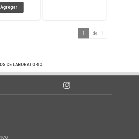
1
de 1
OS DE LABORATORIO
nico