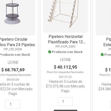
Pipetero Horizontal
Pipetero Circular
Pi
Plastificado Para 12
lico Para 24 Pipetas
Este
PIP_HOR_2693
Pipetas
PIP_CIR_9309
P
Producto con Stock
Producto con Stock
Pro
LEONE
LEONE
$ 40.112,95
$ 68.767,69
$ 
Precio Sin Impuestos Nacionales:
io Sin Impuestos Nacionales:
Precio Si
$33.151,20
$56.832,80
Hasta en
3
cuotas de
asta en
3
cuotas de
Hasta
$13.370,98
con Mercado
.922,56
con Mercado
$34.386
Pago
Pago