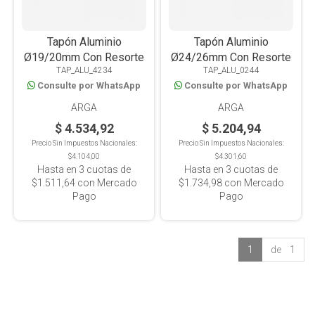
Tapón Aluminio
Tapón Aluminio
Ø19/20mm Con Resorte
Ø24/26mm Con Resorte
TAP_ALU_4234
TAP_ALU_0244
Consulte por WhatsApp
Consulte por WhatsApp
ARGA
ARGA
$ 4.534,92
$ 5.204,94
Precio Sin Impuestos Nacionales:
Precio Sin Impuestos Nacionales:
$4.104,00
$4.301,60
Hasta en
3
cuotas de
Hasta en
3
cuotas de
$1.511,64
con Mercado
$1.734,98
con Mercado
Pago
Pago
1
de 1