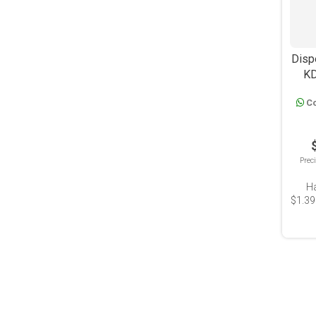
Disp
KD
Co
Prec
H
$1.39