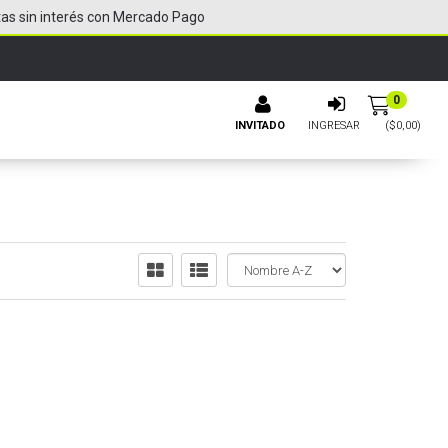
tas sin interés con Mercado Pago
0
INVITADO
INGRESAR
($
0,00
)