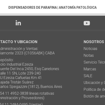
DISPENSADORES DE PARAFINA
|
ANATOMÍA PATOLÓGICA
TACTO Y UBICACION
NOSOTROS
ministración y Ventas:
Noticias
monte 2323 (C1056ABK) CABA
Notas
pósito:
Servicio Téc
 Industrial Ezeiza
te Del Inca 2450, Esq.Canelones
Marcas
e 11 SN, Lote 239-240
SALE
Ezeiza Cañuelas Km 41
ada Tristán Suárez
Ubicación y 
os Spegazzini (1812), Buenos Aires
Política de 
4 11 4952-3838 líneas rotativas
Botón de arr
inistración y Proveedores)
4 11 2484-0495 (Ventas)