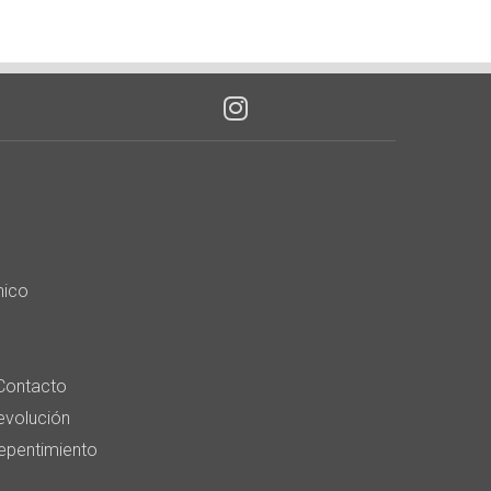
nico
Contacto
devolución
epentimiento