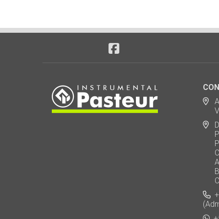
CON
Ad
Via
De
Polo
Puen
Call
AU 
Baj
Carl
+5
(Adm
+5