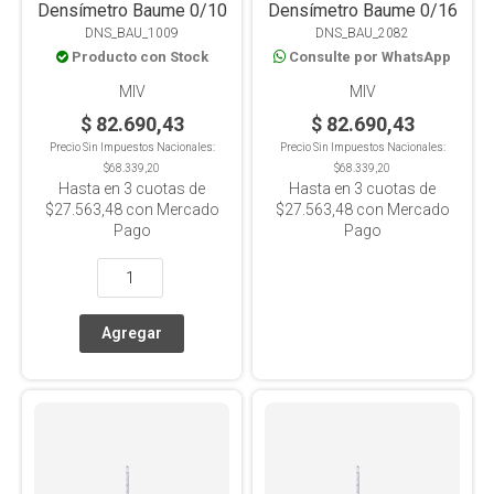
Densímetro Baume 0/10
Densímetro Baume 0/16
DNS_BAU_1009
DNS_BAU_2082
Producto con Stock
Consulte por WhatsApp
MIV
MIV
$ 82.690,43
$ 82.690,43
Precio Sin Impuestos Nacionales:
Precio Sin Impuestos Nacionales:
$68.339,20
$68.339,20
Hasta en
3
cuotas de
Hasta en
3
cuotas de
$27.563,48
con Mercado
$27.563,48
con Mercado
Pago
Pago