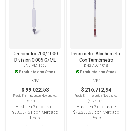
Densímetro 700/1000
Densímetro Alcohómetro
División 0.005 G/ML
Con Termómetro
DNS_VID_1008
DNS_ALC_1018
Producto con Stock
Producto con Stock
MIV
MIV
$ 99.022,53
$ 216.712,94
Precio Sin Impuestos Nacionales:
Precio Sin Impuestos Nacionales:
$81.836,80
$179.101,60
Hasta en
3
cuotas de
Hasta en
3
cuotas de
$33.007,51
con Mercado
$72.237,65
con Mercado
Pago
Pago