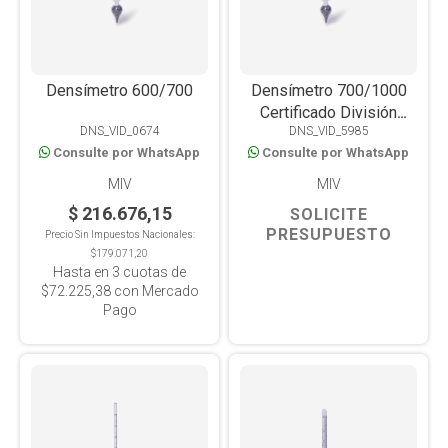
Densímetro 600/700
Densímetro 700/1000
Certificado División
DNS_VID_0674
DNS_VID_5985
0.005 G/ML
Consulte por WhatsApp
Consulte por WhatsApp
MIV
MIV
$ 216.676,15
SOLICITE
PRESUPUESTO
Precio Sin Impuestos Nacionales:
$179.071,20
Hasta en
3
cuotas de
$72.225,38
con Mercado
Pago