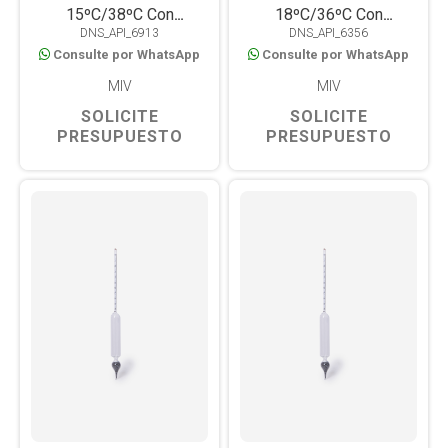
15ºC/38ºC Con
18ºC/36ºC Con
DNS_API_6913
DNS_API_6356
Termómetro
Termómetro
Consulte por WhatsApp
Consulte por WhatsApp
MIV
MIV
SOLICITE
SOLICITE
PRESUPUESTO
PRESUPUESTO