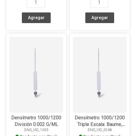
Densímetro 1000/1200
Densímetro 1000/1200
División 0.002 G/ML
Triple Escala: Baume,
DNS_VID_1005
DNS_VID_0268
Alcohol Y Densidad Para