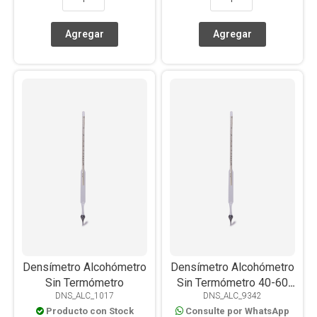
Densímetro Alcohómetro
Densímetro Alcohómetro
Sin Termómetro
Sin Termómetro 40-60
DNS_ALC_1017
DNS_ALC_9342
Div. 0.2% a 20 °C
Producto con Stock
Consulte por WhatsApp