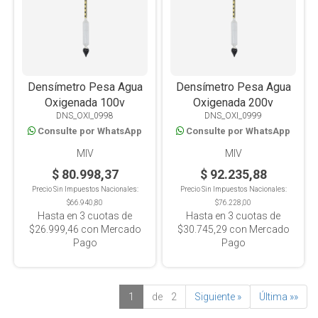
Densímetro Pesa Agua
Densímetro Pesa Agua
Oxigenada 100v
Oxigenada 200v
DNS_OXI_0998
DNS_OXI_0999
Consulte por WhatsApp
Consulte por WhatsApp
MIV
MIV
$ 80.998,37
$ 92.235,88
Precio Sin Impuestos Nacionales:
Precio Sin Impuestos Nacionales:
$66.940,80
$76.228,00
Hasta en
3
cuotas de
Hasta en
3
cuotas de
$26.999,46
con Mercado
$30.745,29
con Mercado
Pago
Pago
1
de 2
Siguiente »
Última »»