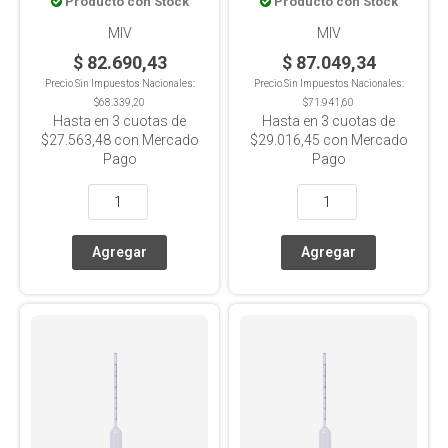
Producto con Stock
Producto con Stock
Cerveza
MIV
MIV
$ 82.690,43
$ 87.049,34
Precio Sin Impuestos Nacionales:
Precio Sin Impuestos Nacionales:
$68.339,20
$71.941,60
Hasta en
3
cuotas de
Hasta en
3
cuotas de
$27.563,48
con Mercado
$29.016,45
con Mercado
Pago
Pago