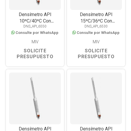
Densímetro API
Densímetro API
10ºC/40ºC Con
15ºC/36ºC Con
DNS_API_6550
DNS_API_6530
Termómetro
Termómetro
Consulte por WhatsApp
Consulte por WhatsApp
MIV
MIV
SOLICITE
SOLICITE
PRESUPUESTO
PRESUPUESTO
Densímetro API
Densímetro API