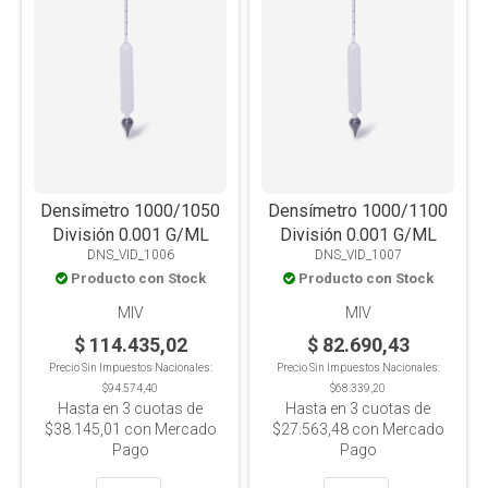
Densímetro 1000/1050
Densímetro 1000/1100
División 0.001 G/ML
División 0.001 G/ML
DNS_VID_1006
DNS_VID_1007
Producto con Stock
Producto con Stock
MIV
MIV
$ 114.435,02
$ 82.690,43
Precio Sin Impuestos Nacionales:
Precio Sin Impuestos Nacionales:
$94.574,40
$68.339,20
Hasta en
3
cuotas de
Hasta en
3
cuotas de
$38.145,01
con Mercado
$27.563,48
con Mercado
Pago
Pago