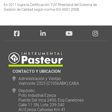
En 2011 logra la Certificación TÜV Rheinland del Sistema de
Gestión de Calidad según norma ISO 9001:2008.
CONTACTO Y UBICACION
Administración y Ventas:
Viamonte 2323 (C1056ABK) CABA
Depósito:
Polo Industrial Ezeiza
Puente Del Inca 2450, Esq.Canelones
Calle 11 SN, Lote 239-240
AU Ezeiza Cañuelas Km 41