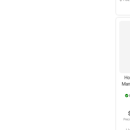
Ho
Man
Prec