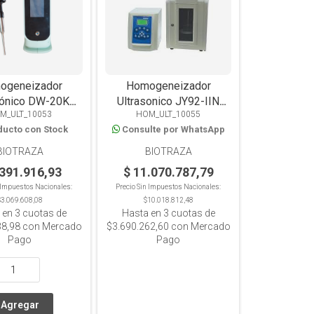
ogeneizador
Homogeneizador
sónico DW-20K
Ultrasonico JY92-IIN
M_ULT_10053
HOM_ULT_10055
ptor, extractor
disrruptor extractor
ducto con Stock
Consulte por WhatsApp
, pantalla táctil,
digital, hasta 500 ml
sta 300ml.
BIOTRAZA
BIOTRAZA
.391.916,93
$ 11.070.787,79
n Impuestos Nacionales:
Precio Sin Impuestos Nacionales:
$3.069.608,08
$10.018.812,48
 en
3
cuotas de
Hasta en
3
cuotas de
38,98
con Mercado
$3.690.262,60
con Mercado
Pago
Pago