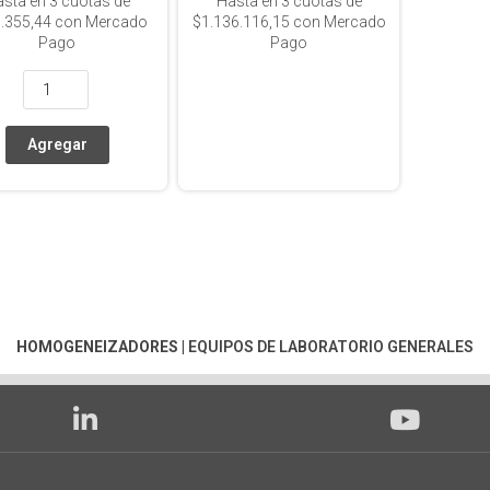
asta en
3
cuotas de
Hasta en
3
cuotas de
.355,44
con Mercado
$1.136.116,15
con Mercado
Pago
Pago
HOMOGENEIZADORES
|
EQUIPOS DE LABORATORIO GENERALES