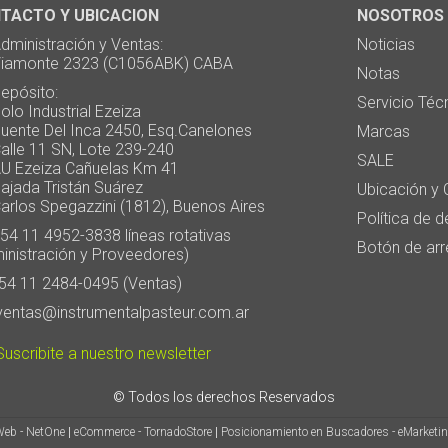
TACTO Y UBICACION
NOSOTROS
ministración y Ventas:
Noticias
monte 2323 (C1056ABK) CABA
Notas
pósito:
Servicio Téc
 Industrial Ezeiza
te Del Inca 2450, Esq.Canelones
Marcas
e 11 SN, Lote 239-240
SALE
Ezeiza Cañuelas Km 41
ada Tristán Suárez
Ubicación y 
os Spegazzini (1812), Buenos Aires
Política de 
4 11 4952-3838 líneas rotativas
Botón de arr
inistración y Proveedores)
4 11 2484-0495 (Ventas)
entas@instrumentalpasteur.com.ar
uscribite a nuestro newsletter
© Todos los derechos Reservados
Web - NetOne
|
eCommerce - TornadoStore
|
Posicionamiento en Buscadores - eMarketi