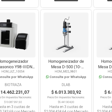
Homogeneizador
Homogeneizador de
Homog
rasonico Y98-IIIDN
Mesa D-500 (10-
Mesa D
HOM_ULT_10054
HOM_MES_9801
HO
srruptor extractor
5000ML)
nsulte por WhatsApp
Consulte por WhatsApp
Consu
gital, alta potencia
hasta 1000 ml
BIOTRAZA
DLAB
 14.462.231,07
$ 6.013.303,92
$ 6
io Sin Impuestos Nacionales:
Precio Sin Impuestos Nacionales:
Precio Si
$13.087.991,92
$5.441.904,00
asta en
3
cuotas de
Hasta en
3
cuotas de
Hasta
0.743,69
con Mercado
$2.004.434,64
con Mercado
$2.004.4