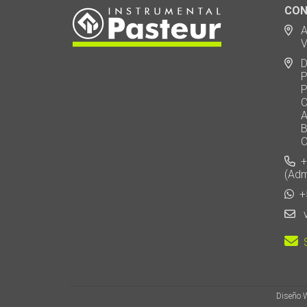
CON
Ad
Via
De
Polo
Puen
Call
AU 
Baj
Carl
+5
(Adm
+5
v
S
Diseño 