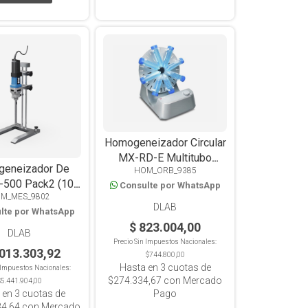
Homogeneizador Circular
MX-RD-E Multitubo
eneizador De
HOM_ORB_9385
Analógico, 0-80 rpm
-500 Pack2 (10-
Consulte por WhatsApp
M_MES_9802
5000ml)
DLAB
lte por WhatsApp
$ 823.004,00
DLAB
Precio Sin Impuestos Nacionales:
.013.303,92
$744.800,00
Hasta en
3
cuotas de
n Impuestos Nacionales:
$274.334,67
con Mercado
$5.441.904,00
 en
3
cuotas de
Pago
34,64
con Mercado