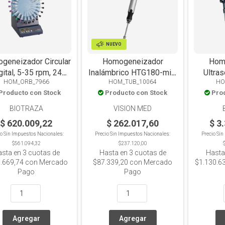
NUEVO
geneizador Circular
Homogeneizador
Hom
gital, 5-35 rpm, 24
Inalámbrico HTG180-mini
Ultra
HOM_ORB_7966
HOM_TUB_10064
HO
Tubos x 815mm
para microtubos con
disru
Producto con Stock
Producto con Stock
Pro
pistilo metálico
digital
reutilizable
ha
BIOTRAZA
VISION MED
$ 620.009,22
$ 262.017,60
$ 3
io Sin Impuestos Nacionales:
Precio Sin Impuestos Nacionales:
Precio Si
$561.094,32
$237.120,00
asta en
3
cuotas de
Hasta en
3
cuotas de
Hasta
.669,74
con Mercado
$87.339,20
con Mercado
$1.130.6
Pago
Pago