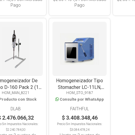
Pago
Pago
mogeneizador De
Homogeneizador Tipo
o D-160 Pack 2 (1-
Stomacher LC-11LN,
HOM_MAN_8221
HOM_STO_9187
250ml)
Capacidad 3-400ml
Producto con Stock
Consulte por WhatsApp
DLAB
FAITHFUL
$ 2.476.066,32
$ 3.408.348,46
io Sin Impuestos Nacionales:
Precio Sin Impuestos Nacionales:
$2.240.784,00
$3.084.478,24