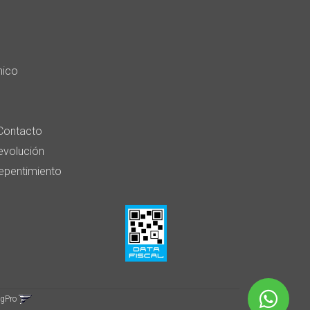
nico
Contacto
devolución
epentimiento
ngPro