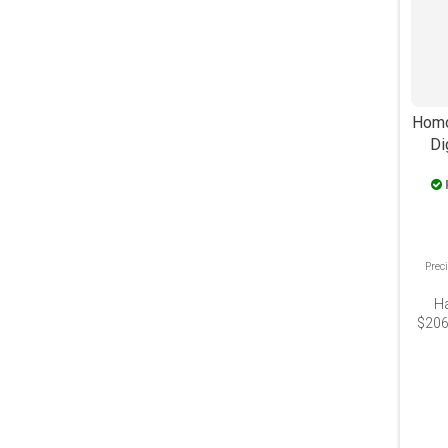
Homo
Di
Prec
H
$206