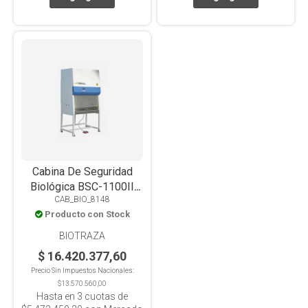
Cabina De Seguridad
Biológica BSC-1100II
CAB_BIO_8148
A2-X Clase II Tipo A2,
Producto con Stock
1100x750x2250mm,
Base Estándar, Ventana
BIOTRAZA
Frontal Motorizada
$ 16.420.377,60
Precio Sin Impuestos Nacionales:
$13.570.560,00
Hasta en
3
cuotas de