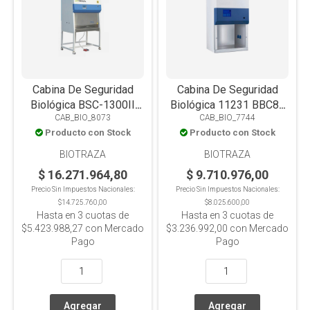
Cabina De Seguridad
Cabina De Seguridad
Biológica BSC-1300II
Biológica 11231 BBC86
CAB_BIO_8073
CAB_BIO_7744
A2-X Clase II Tipo A2,
Clase II Tipo A2,
Producto con Stock
Producto con Stock
1300x750x2250mm,
700x650x1230mm, De
Base Estándar, Ventana
Mesada, Ventana Frontal
BIOTRAZA
BIOTRAZA
Frontal Motorizada
Motorizada
$ 16.271.964,80
$ 9.710.976,00
Precio Sin Impuestos Nacionales:
Precio Sin Impuestos Nacionales:
$14.725.760,00
$8.025.600,00
Hasta en
3
cuotas de
Hasta en
3
cuotas de
$5.423.988,27
con Mercado
$3.236.992,00
con Mercado
Pago
Pago