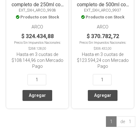
completo de 250ml con
completo de 500ml con
EXT_SXH_ARCO_9938
EXT_SXH_ARCO_9937
Condensador Allihn
Condensador Allihn
Producto con Stock
Producto con Stock
intercambiable.
intercambiable.
ARCO
ARCO
$ 324.434,88
$ 370.782,72
Precio Sin Impuestos Nacionales:
Precio Sin Impuestos Nacionales:
$268.128,00
$306.432,00
Hasta en
3
cuotas de
Hasta en
3
cuotas de
$108.144,96
con Mercado
$123.594,24
con Mercado
Pago
Pago
1
de 1