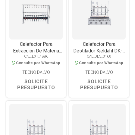
Calefactor Para
Calefactor Para
Extracción De Materia
Destilador Kjeldahl DK-2
CAL_EXT_4886
CAL_DES_3160
Grasa Butt TDEP/10
2 Determinaciones
Consulte por WhatsApp
Consulte por WhatsApp
TECNO DALVO
TECNO DALVO
SOLICITE
SOLICITE
PRESUPUESTO
PRESUPUESTO