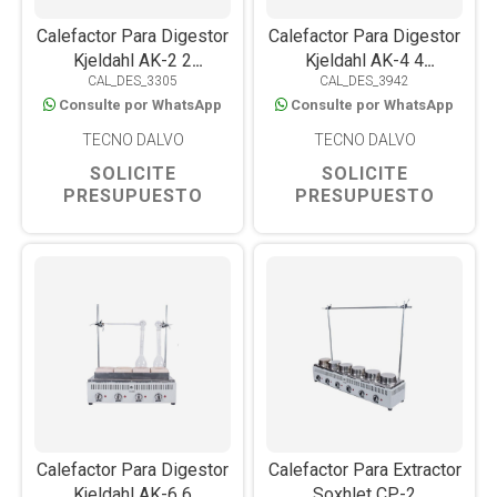
Calefactor Para Digestor
Calefactor Para Digestor
Kjeldahl AK-2 2
Kjeldahl AK-4 4
CAL_DES_3305
CAL_DES_3942
Determinaciones
Determinaciones
Consulte por WhatsApp
Consulte por WhatsApp
TECNO DALVO
TECNO DALVO
SOLICITE
SOLICITE
PRESUPUESTO
PRESUPUESTO
Calefactor Para Digestor
Calefactor Para Extractor
Kjeldahl AK-6 6
Soxhlet CP-2