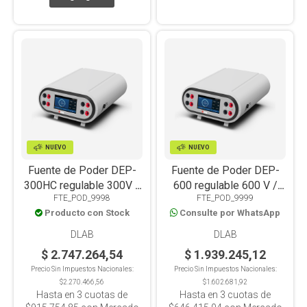
NUEVO
NUEVO
Fuente de Poder DEP-
Fuente de Poder DEP-
300HC regulable 300V /
600 regulable 600 V /
FTE_POD_9998
FTE_POD_9999
300 mA / 400W
600 mA / 360W
Producto con Stock
Consulte por WhatsApp
DLAB
DLAB
$ 2.747.264,54
$ 1.939.245,12
Precio Sin Impuestos Nacionales:
Precio Sin Impuestos Nacionales:
$2.270.466,56
$1.602.681,92
Hasta en
3
cuotas de
Hasta en
3
cuotas de