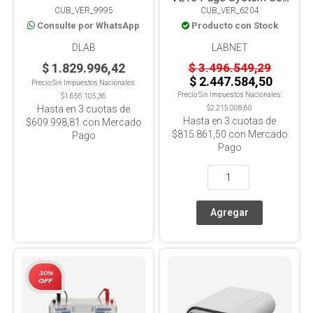
CUB_VER_9995
CUB_VER_6204
Módulo Blotting para
Consulte por WhatsApp
Producto con Stock
electroforesis
DLAB
LABNET
$ 1.829.996,42
$ 3.496.549,29
$ 2.447.584,50
Precio Sin Impuestos Nacionales:
Precio Sin Impuestos Nacionales:
$1.656.105,36
Hasta en
3
cuotas de
$2.215.008,60
Hasta en
3
cuotas de
$609.998,81
con Mercado
$815.861,50
con Mercado
Pago
Pago
30%
OFF