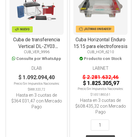
¡ÚLTIMAS UNIDADES!
NUEVO
Cuba de transferencia
Cuba Horizontal Enduro
Vertical DL-ZY03
15.15 para electroforesis
CUB_VER_9996
CUB_HOR_6210
Western Blot
Consulte por WhatsApp
Producto con Stock
DLAB
LABNET
$ 1.092.094,40
$ 2.281.632,46
$ 1.825.305,97
Precio Sin Impuestos Nacionales:
Precio Sin Impuestos Nacionales:
$988.320,72
Hasta en
3
cuotas de
$1.651.860,61
Hasta en
3
cuotas de
$364.031,47
con Mercado
$608.435,32
con Mercado
Pago
Pago