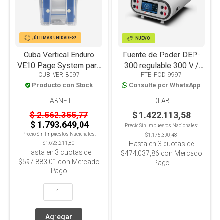
¡ÚLTIMAS UNIDADES!
NUEVO
Cuba Vertical Enduro
Fuente de Poder DEP-
VE10 Page System para
300 regulable 300 V /
CUB_VER_8097
FTE_POD_9997
electroforesis
600 mA / 150W
Producto con Stock
Consulte por WhatsApp
LABNET
DLAB
$ 2.562.355,77
$ 1.422.113,58
$ 1.793.649,04
Precio Sin Impuestos Nacionales:
Precio Sin Impuestos Nacionales:
$1.175.300,48
Hasta en
3
cuotas de
$1.623.211,80
Hasta en
3
cuotas de
$474.037,86
con Mercado
$597.883,01
con Mercado
Pago
Pago