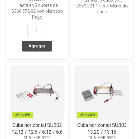
Hasta en
3
cuotas de
Hasta en
3
cuotas de
$590.321,17
con Mercado
$366.572,92
con Mercado
Pago
Pago
NUEVO
NUEVO
Cuba horizontal SUB02
Cuba horizontal SUB03
12.12 / 12.6 / 6.12 / 6.6
13.20 / 13.15
CUB_HOR_9992
CUB_HOR_9993