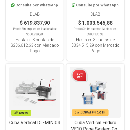
Consulte por WhatsApp
Consulte por WhatsApp
DLAB
DLAB
$ 619.837,90
$ 1.003.545,88
Precio Sin Impuestos Nacionales:
Precio Sin Impuestos Nacionales:
$560.939,28
$908.186,32
Hasta en
3
cuotas de
Hasta en
3
cuotas de
$206.612,63
con Mercado
$334.515,29
con Mercado
Pago
Pago
30%
OFF
¡ÚLTIMAS UNIDADES!
NUEVO
Cuba Vertical DL-MINI04
Cuba Vertical Enduro
VE10 Page System Con