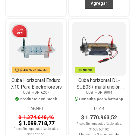
20%
OFF
¡ÚLTIMAS UNIDADES!
NUEVO
Cuba Horizontal Enduro
Cuba horizontal DL-
7.10 Para Electroforesis
SUB03+ multifunción.
CUB_HOR_6207
CUB_HOR_9994
Transiluminador
Producto con Stock
Consulte por WhatsApp
integrado con luz azul
LABNET
DLAB
$ 1.374.648,46
$ 1.770.963,52
$ 1.099.718,77
Precio Sin Impuestos Nacionales:
Precio Sin Impuestos Nacionales:
$1.602.681,92
$995.220,61