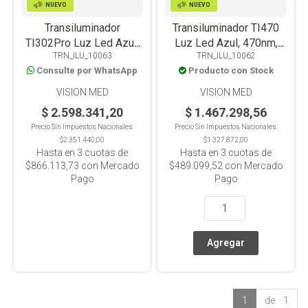
NUEVO
NUEVO
Transiluminador
Transiluminador TI470
TI302Pro Luz Led Azul,
Luz Led Azul, 470nm,
TRN_ILU_10063
TRN_ILU_10062
302nm, Filtro UV y Ajuste
Filtro UV y Ajuste de
Consulte por WhatsApp
Producto con Stock
de intensidad
intensidad
VISION MED
VISION MED
$ 2.598.341,20
$ 1.467.298,56
Precio Sin Impuestos Nacionales:
Precio Sin Impuestos Nacionales:
$2.351.440,00
$1.327.872,00
Hasta en
3
cuotas de
Hasta en
3
cuotas de
$866.113,73
con Mercado
$489.099,52
con Mercado
Pago
Pago
1
de 1