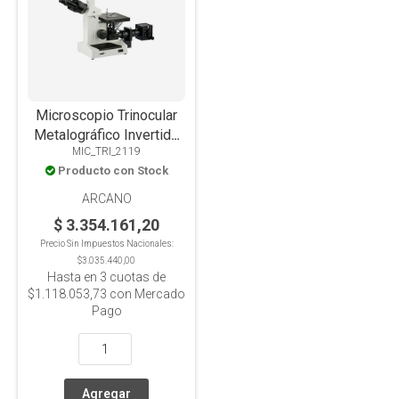
Microscopio Trinocular
Metalográfico Invertido
MIC_TRI_2119
XJL-17AT, Óptica Plana,
Producto con Stock
4 Objetivos, LED
ARCANO
$ 3.354.161,20
Precio Sin Impuestos Nacionales:
$3.035.440,00
Hasta en
3
cuotas de
$1.118.053,73
con Mercado
Pago