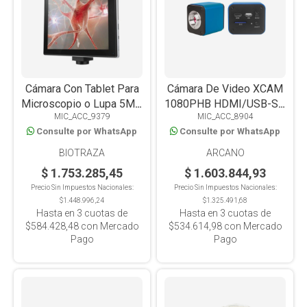
Cámara Con Tablet Para
Cámara De Video XCAM
Microscopio o Lupa 5MP
1080PHB HDMI/USB-SD
MIC_ACC_9379
MIC_ACC_8904
Scopepad LX97
5.0 Mp
Consulte por WhatsApp
Consulte por WhatsApp
BIOTRAZA
ARCANO
$ 1.753.285,45
$ 1.603.844,93
Precio Sin Impuestos Nacionales:
Precio Sin Impuestos Nacionales:
$1.448.996,24
$1.325.491,68
Hasta en
3
cuotas de
Hasta en
3
cuotas de
$584.428,48
con Mercado
$534.614,98
con Mercado
Pago
Pago