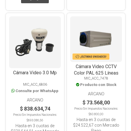
¡ÚLTIMAS UNIDADES!
Cámara Video CCTV
Cámara Video 3.0 Mp
Color PAL 625 Líneas
MIC_ACC_7478
MIC_ACC_6806
Producto con Stock
Consulte por WhatsApp
ARCANO
ARCANO
$ 73.568,00
$ 838.634,74
Precio Sin Impuestos Nacionales:
$60.800,00
Precio Sin Impuestos Nacionales:
Hasta en
3
cuotas de
$693.086,56
$24.522,67
con Mercado
Hasta en
3
cuotas de
Pago