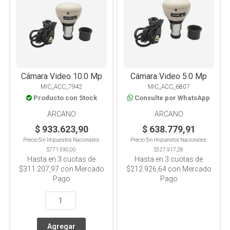
Cámara Video 10.0 Mp
Cámara Video 5.0 Mp
MIC_ACC_7942
MIC_ACC_6807
Producto con Stock
Consulte por WhatsApp
ARCANO
ARCANO
$ 933.623,90
$ 638.779,91
Precio Sin Impuestos Nacionales:
Precio Sin Impuestos Nacionales:
$771.590,00
$527.917,28
Hasta en
3
cuotas de
Hasta en
3
cuotas de
$311.207,97
con Mercado
$212.926,64
con Mercado
Pago
Pago