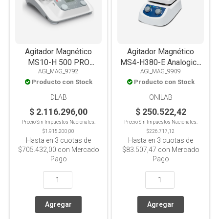
Agitador Magnético
Agitador Magnético
MS10-H 500 PRO
MS4-H380-E Analogico
AGI_MAG_9792
AGI_MAG_9909
Digital, LCD, Con
C/Calef y soporte placa
Producto con Stock
Producto con Stock
Calefacción, 500°C,
de aluminio 5L
PT1000, Placa
DLAB
ONILAB
Vitrocerámica Alta
$ 2.116.296,00
$ 250.522,42
Resistencia, 30L
Precio Sin Impuestos Nacionales:
Precio Sin Impuestos Nacionales:
$1.915.200,00
$226.717,12
Hasta en
3
cuotas de
Hasta en
3
cuotas de
$705.432,00
con Mercado
$83.507,47
con Mercado
Pago
Pago