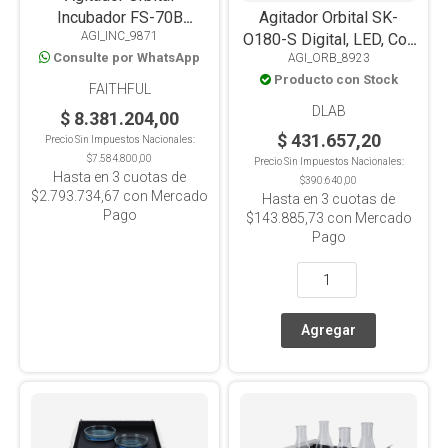
Incubador FS-70B
Agitador Orbital SK-
AGI_INC_9871
Digital, LCD, Frío-Calor
O180-S Digital, LED, Con
Consulte por WhatsApp
AGI_ORB_8923
4°C-65°C, Plataforma
Timer, Plataforma
Producto con Stock
Universal
Antideslizante, 2kg
FAITHFUL
DLAB
$ 8.381.204,00
$ 431.657,20
Precio Sin Impuestos Nacionales:
$7.584.800,00
Precio Sin Impuestos Nacionales:
Hasta en
3
cuotas de
$390.640,00
$2.793.734,67
con Mercado
Hasta en
3
cuotas de
Pago
$143.885,73
con Mercado
Pago