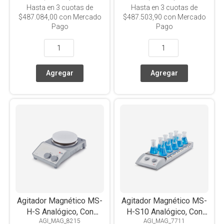
Hasta en
3
cuotas de
Hasta en
3
cuotas de
$487.084,00
con Mercado
$487.503,90
con Mercado
Pago
Pago
Agitador Magnético MS-
Agitador Magnético MS-
H-S Analógico, Con
H-S10 Analógico, Con
AGI_MAG_8215
AGI_MAG_7711
Calefacción, Placa Acero
Calefacción, Placa Acero