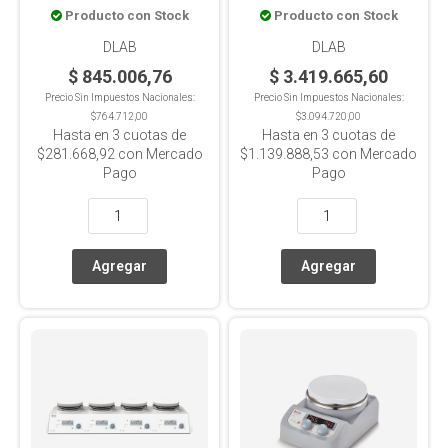
Producto con Stock
Producto con Stock
Inox+Cerámica, 20L
Inox+Silicona, 10
Posiciones x0.4L c/u
DLAB
DLAB
$ 845.006,76
$ 3.419.665,60
Precio Sin Impuestos Nacionales:
Precio Sin Impuestos Nacionales:
$764.712,00
$3.094.720,00
Hasta en
3
cuotas de
Hasta en
3
cuotas de
$281.668,92
con Mercado
$1.139.888,53
con Mercado
Pago
Pago