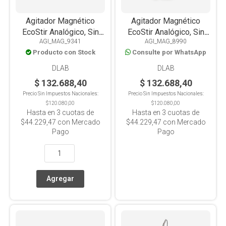
Agitador Magnético
Agitador Magnético
EcoStir Analógico, Sin
EcoStir Analógico, Sin
AGI_MAG_9341
AGI_MAG_8990
Calefacción, Placa PET
Calefacción, Placa PET
Producto con Stock
Consulte por WhatsApp
Cuadrada, 1.5L
Redonda, 1.5L
DLAB
DLAB
$ 132.688,40
$ 132.688,40
Precio Sin Impuestos Nacionales:
Precio Sin Impuestos Nacionales:
$120.080,00
$120.080,00
Hasta en
3
cuotas de
Hasta en
3
cuotas de
$44.229,47
con Mercado
$44.229,47
con Mercado
Pago
Pago