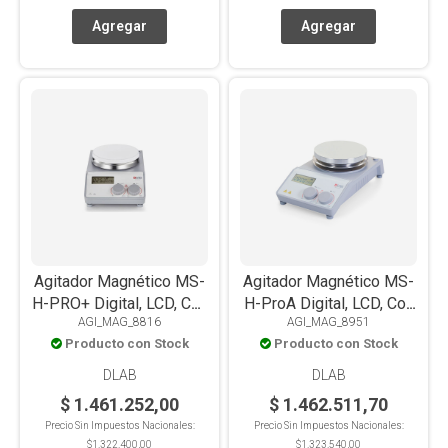
Agitador Magnético MS-
Agitador Magnético MS-
H-PRO+ Digital, LCD, Con
H-ProA Digital, LCD, Con
AGI_MAG_8816
AGI_MAG_8951
Calefacción, PT1000,
Calefacción, PT1000,
Producto con Stock
Producto con Stock
Placa Acero
Placa Aluminio, 20L
Inox+Cerámica, 20L
DLAB
DLAB
$ 1.461.252,00
$ 1.462.511,70
Precio Sin Impuestos Nacionales:
Precio Sin Impuestos Nacionales:
$1.322.400,00
$1.323.540,00