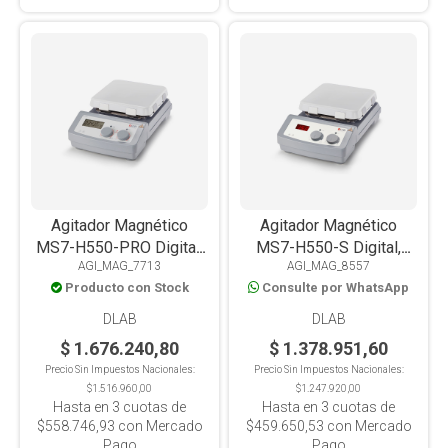
Agitador Magnético
Agitador Magnético
MS7-H550-PRO Digital,
MS7-H550-S Digital,
AGI_MAG_7713
AGI_MAG_8557
LCD, Con Calefacción,
LED, Con Calefacción,
Producto con Stock
Consulte por WhatsApp
PT1000, Placa Cerámica,
PT1000, Placa Cerámica,
20L
10L
DLAB
DLAB
$ 1.676.240,80
$ 1.378.951,60
Precio Sin Impuestos Nacionales:
Precio Sin Impuestos Nacionales:
$1.516.960,00
$1.247.920,00
Hasta en
3
cuotas de
Hasta en
3
cuotas de
$558.746,93
con Mercado
$459.650,53
con Mercado
Pago
Pago