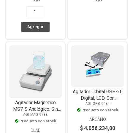
Agitador Orbital GSP-20
Digital, LCD, Con
Agitador Magnético
AGI_ORB_9484
Controlador Externo,
MS7-S Analógico, Sin
Producto con Stock
Plataforma Universal TS-
AGI_MAG_9788
Calefacción, Placa
D
ARCANO
Producto con Stock
Vitrocerámica Alta
$ 4.056.234,00
Resistencia,10L
DLAB