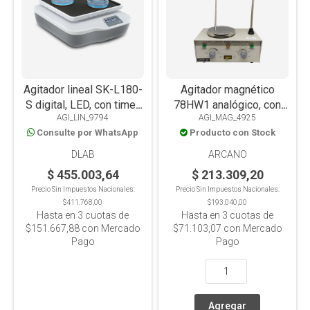
Agitador lineal SK-L180-
Agitador magnético
S digital, LED, con timer,
78HW1 analógico, con
AGI_LIN_9794
AGI_MAG_4925
plataforma
calefacción, con sonda,
Consulte por WhatsApp
Producto con Stock
antideslizante, 2kg
2L
DLAB
ARCANO
$ 455.003,64
$ 213.309,20
Precio Sin Impuestos Nacionales:
Precio Sin Impuestos Nacionales:
$411.768,00
$193.040,00
Hasta en
3
cuotas de
Hasta en
3
cuotas de
$151.667,88
con Mercado
$71.103,07
con Mercado
Pago
Pago