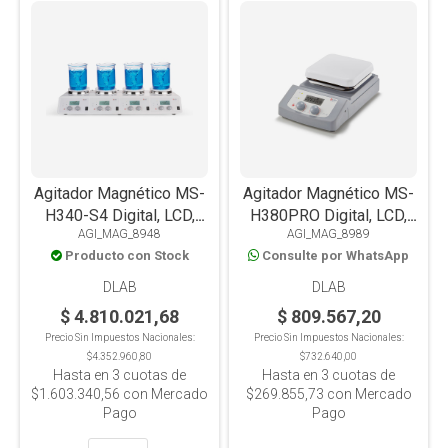
Agitador Magnético MS-
Agitador Magnético MS-
H340-S4 Digital, LCD,
H380PRO Digital, LCD,
AGI_MAG_8948
AGI_MAG_8989
Con Calefacción,
Con Calefacción,
Producto con Stock
Consulte por WhatsApp
PT1000, Placa Acero
PT1000, Placa
Inox+Cerámica, 4
Aluminio+Cerámica, 5L
DLAB
DLAB
Posiciones x10L c/u
$ 4.810.021,68
$ 809.567,20
Precio Sin Impuestos Nacionales:
Precio Sin Impuestos Nacionales:
$4.352.960,80
$732.640,00
Hasta en
3
cuotas de
Hasta en
3
cuotas de
$1.603.340,56
con Mercado
$269.855,73
con Mercado
Pago
Pago