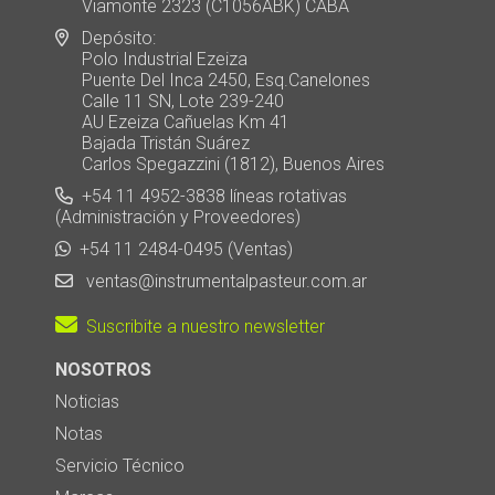
Viamonte 2323 (C1056ABK) CABA
Depósito:
Polo Industrial Ezeiza
Puente Del Inca 2450, Esq.Canelones
Calle 11 SN, Lote 239-240
AU Ezeiza Cañuelas Km 41
Bajada Tristán Suárez
Carlos Spegazzini (1812), Buenos Aires
+54 11 4952-3838 líneas rotativas
(Administración y Proveedores)
+54 11 2484-0495 (Ventas)
ventas@instrumentalpasteur.com.ar
Suscribite a nuestro newsletter
NOSOTROS
Noticias
Notas
Servicio Técnico