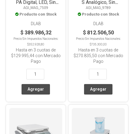
PA Digital, LED, Sin
S Analógico, Sin
AGI_MAG_7509
AGI_MAG_9789
Calefacción, Placa
Calefacción, Placa Acero
Producto con Stock
Producto con Stock
Nylon+GF, 3L
Inox+Cerámica, 20L
DLAB
DLAB
$ 389.986,32
$ 812.506,50
Precio Sin Impuestos Nacionales:
Precio Sin Impuestos Nacionales:
$352.928,80
$735.300,00
Hasta en
3
cuotas de
Hasta en
3
cuotas de
$129.995,44
con Mercado
$270.835,50
con Mercado
Pago
Pago