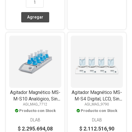
Agitador Magnético MS-
Agitador Magnético MS-
M-S10 Analógico, Sin
M-S4 Digital, LCD, Sin
AGI_MAG_7712
AGI_MAG_9790
Calefacción, Placa Acero
Calefacción, Placa Acero
Producto con Stock
Producto con Stock
Inox+Silicona, 10
Inox+Cerámica, 4
Posiciones x0.4L c/u
Posiciones x 3L c/u
DLAB
DLAB
$ 2.295.694,08
$ 2.112.516,90