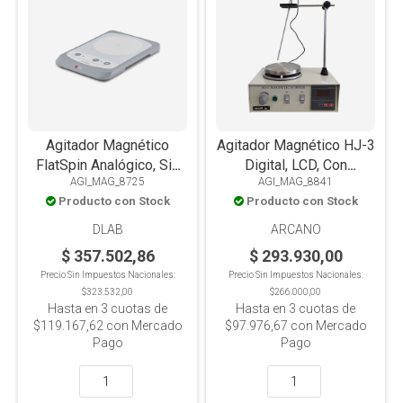
Agitador Magnético
Agitador Magnético HJ-3
FlatSpin Analógico, Sin
Digital, LCD, Con
AGI_MAG_8725
AGI_MAG_8841
Calefacción, Placa PET,
Calefacción, Con Sonda,
Producto con Stock
Producto con Stock
0.8L
Placa Acero Inox, 2L
DLAB
ARCANO
$ 357.502,86
$ 293.930,00
Precio Sin Impuestos Nacionales:
Precio Sin Impuestos Nacionales:
$323.532,00
$266.000,00
Hasta en
3
cuotas de
Hasta en
3
cuotas de
$119.167,62
con Mercado
$97.976,67
con Mercado
Pago
Pago