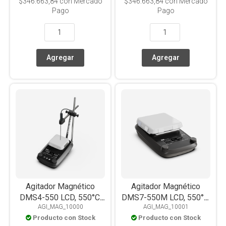
$346.663,84
con Mercado
$346.663,84
con Mercado
Pago
Pago
Agitador Magnético
Agitador Magnético
DMS4-550 LCD, 550°C,
DMS7-550M LCD, 550°C,
AGI_MAG_10000
AGI_MAG_10001
PT1000, Placa
PT1000, placa
Producto con Stock
Producto con Stock
Vitrocerámica, 10L
vitrocerámica, 20L