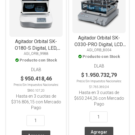
Agitador Orbital SK-
Agitador Orbital SK-
O330-PRO Digital, LCD,
O180-S Digital, LED,
AGI_ORB_8004
Con Timer, Plataforma 4
AGI_ORB_9988
Multifuncional, Con
Producto con Stock
Barras, 7.5kg
Producto con Stock
Timer, Plataforma Doble
DLAB
Antideslizante, 2kg
DLAB
$ 1.950.732,79
$ 950.418,46
Precio Sin Impuestos Nacionales:
Precio Sin Impuestos Nacionales:
$1.765.369,04
$860.107,20
Hasta en
3
cuotas de
Hasta en
3
cuotas de
$650.244,26
con Mercado
$316.806,15
con Mercado
Pago
Pago