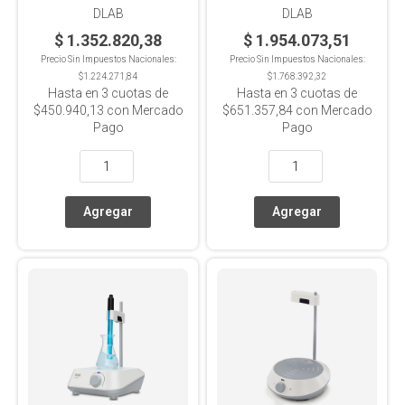
DLAB
DLAB
$ 1.352.820,38
$ 1.954.073,51
Precio Sin Impuestos Nacionales:
Precio Sin Impuestos Nacionales:
$1.224.271,84
$1.768.392,32
Hasta en
3
cuotas de
Hasta en
3
cuotas de
$450.940,13
con Mercado
$651.357,84
con Mercado
Pago
Pago