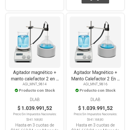
Agitador magnético +
Agitador Magnético +
manto calefactor 2 en 1
Manto Calefactor 2 En 1
AGI_MNT_9814
AGI_MNT_9816
MS-H280-F100 digital,
Ms-H280-F250 Digital,
Producto con Stock
Producto con Stock
LCD, con sensor, 280°C,
LCD, Con Sensor, 280°C,
para balón 100ml
Para Balón 250ml
DLAB
DLAB
$ 1.039.991,52
$ 1.039.991,52
Precio Sin Impuestos Nacionales:
Precio Sin Impuestos Nacionales:
$941.168,80
$941.168,80
Hasta en
3
cuotas de
Hasta en
3
cuotas de