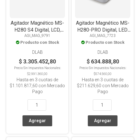
Agitador Magnético MS-
Agitador Magnético MS-
H280 S4 Digital, LCD,
H280-PRO Digital, LED,
AGI_MAG_9791
AGI_MAG_7723
Con Calefacción, 280°C,
Con Calefacción,
Producto con Stock
Producto con Stock
Placa
PT1000, Placa Acero
Aluminio+Cerámica, 4
Inox+Cerámica, 3L
DLAB
DLAB
Posiciones x3L c/u
$ 3.305.452,80
$ 634.888,80
Precio Sin Impuestos Nacionales:
Precio Sin Impuestos Nacionales:
$2.991.360,00
$574.560,00
Hasta en
3
cuotas de
Hasta en
3
cuotas de
$1.101.817,60
con Mercado
$211.629,60
con Mercado
Pago
Pago