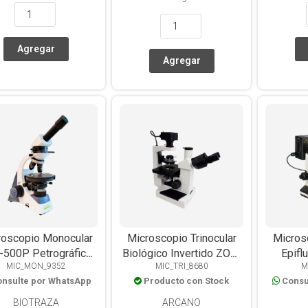
roscopio Monocular
Microscopio Trinocular
Microsc
500P Petrográfico,
Biológico Invertido ZOU-
Epifl
MIC_MON_9352
MIC_TRI_8680
M
ptica Acromática,
T, Óptica Plana, Ph10x,
2001B-Y
nsulte por WhatsApp
Producto con Stock
Consu
0x, Platina Circular
LED
5 Obj
toria Graduada 360°,
Lámp
BIOTRAZA
ARCANO