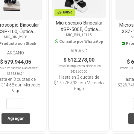
NUEVO
Microscopio Binocular
roscopio Binocular
Micros
XSP-500E, Óptica
XSP-100, Óptica
XSZ-1
MIC_BIN_10115
Acromática, 4 Objetivos
MIC_BIN_8908
M
mática, 4 Objetivos
Acromát
Consulte por WhatsApp
1000x, LED
Producto con Stock
Pro
1600x, LED
1
ARCANO
ARCANO
$ 512.278,00
$ 579.944,05
$ 
Precio Sin Impuestos Nacionales:
io Sin Impuestos Nacionales:
Precio Si
$463.600,00
$524.836,24
Hasta en
3
cuotas de
asta en
3
cuotas de
Hasta
$170.759,33
con Mercado
.314,68
con Mercado
$226.74
Pago
Pago