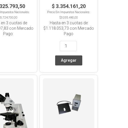
ler Halógena
.325.793,50
$ 3.354.161,20
n Impuestos Nacionales:
Precio Sin Impuestos Nacionales:
$5.724.700,00
$3.035.440,00
 en
3
cuotas de
Hasta en
3
cuotas de
97,83
con Mercado
$1.118.053,73
con Mercado
Pago
Pago