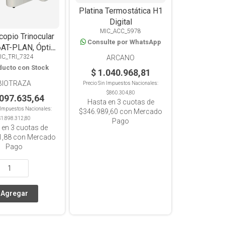
Platina Termostática H1
Digital
MIC_ACC_5978
opio Trinocular
Consulte por WhatsApp
AT-PLAN, Óptica
IC_TRI_7324
a Corregida A
ARCANO
ducto con Stock
to, 4 Objetivos
$ 1.040.968,81
, Koehler LED
BIOTRAZA
Precio Sin Impuestos Nacionales:
$860.304,80
.097.635,64
Hasta en
3
cuotas de
n Impuestos Nacionales:
$346.989,60
con Mercado
$1.898.312,80
Pago
 en
3
cuotas de
1,88
con Mercado
Pago