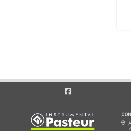
CON
Ad
Via