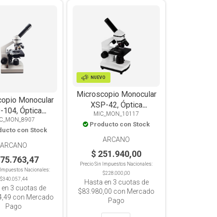
NUEVO
Microscopio Monocular
copio Monocular
XSP-42, Óptica
-104, Óptica
MIC_MON_10117
Acromática, 3 Objetivos
C_MON_8907
ica, 4 Objetivos
Producto con Stock
400x, Luz Incidente y
ducto con Stock
600x, LED
Transmitida.
ARCANO
ARCANO
$ 251.940,00
375.763,47
Precio Sin Impuestos Nacionales:
n Impuestos Nacionales:
$228.000,00
$340.057,44
Hasta en
3
cuotas de
 en
3
cuotas de
$83.980,00
con Mercado
4,49
con Mercado
Pago
Pago