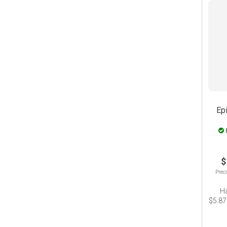
Ep
L
$
Prec
H
$5.87