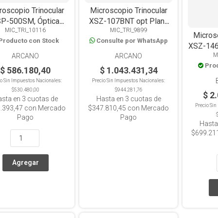
roscopio Trinocular
Microscopio Trinocular
P-500SM, Óptica
XSZ-107BNT opt Plana
MIC_TRI_10116
MIC_TRI_9899
mática, 4 Objetivos
1600x Luz LED
Microsc
Producto con Stock
Consulte por WhatsApp
1000x, LED
XSZ-146
M
Plan
ARCANO
ARCANO
Pro
Infini
$ 586.180,40
$ 1.043.431,34
1000x
io Sin Impuestos Nacionales:
Precio Sin Impuestos Nacionales:
$530.480,00
$944.281,76
$ 2
asta en
3
cuotas de
Hasta en
3
cuotas de
Precio Si
.393,47
con Mercado
$347.810,45
con Mercado
Pago
Pago
Hasta
$699.21