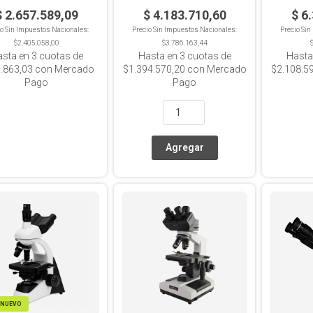
LED Trans
Koeh
$ 2.657.589,09
$ 4.183.710,60
$ 6
io Sin Impuestos Nacionales:
Precio Sin Impuestos Nacionales:
Precio Si
$2.405.058,00
$3.786.163,44
asta en
3
cuotas de
Hasta en
3
cuotas de
Hasta
.863,03
con Mercado
$1.394.570,20
con Mercado
$2.108.5
Pago
Pago
NUEVO