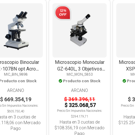
12%
OFF
roscopio Binocular
Microscopio Monocular
Micros
07BN opt Acrom
GZ-640L, 3 Objetivos
XSP
MIC_BIN_9898
MIC_MON_5853
MI
1600x Luz LED
640x, Con Luz
Acromát
Producto con Stock
Producto con Stock
Pro
1
ARCANO
ARCANO
$ 669.354,19
$ 369.396,11
$ 
$ 325.068,57
io Sin Impuestos Nacionales:
Precio Si
Precio Sin Impuestos Nacionales:
$605.750,40
asta en
3
cuotas de
Hasta
$294.179,71
Hasta en
3
cuotas de
.118,06
con Mercado
$125.25
$108.356,19
con Mercado
Pago
Pago