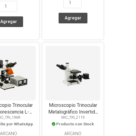
opio Trinocular
Microscopio Trinocular
uorescencia L-
Metalográfico Invertido
IC_TRI_1969
MIC_TRI_2119
L, Óptica Plana,
XJL-17AT, Óptica Plana, 4
lte por WhatsApp
Producto con Stock
etivos 1000X,
Objetivos, LED
ara Epi HBO,
ARCANO
ARCANO