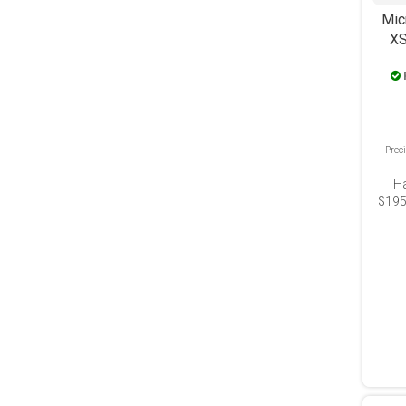
Mic
XS
Acro
Prec
H
$195