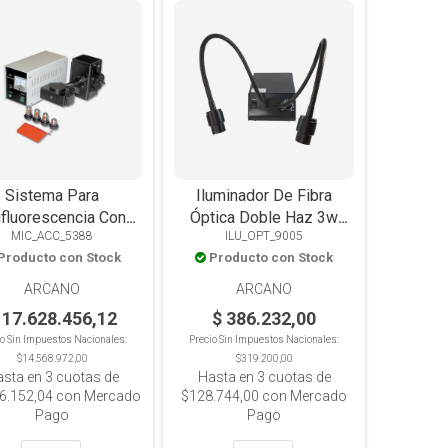
Sistema Para
Iluminador De Fibra
ifluorescencia Con
Óptica Doble Haz 3w
MIC_ACC_5388
ILU_OPT_9005
ámpara HBO 100
LED
Producto con Stock
Producto con Stock
ARCANO
ARCANO
 17.628.456,12
$ 386.232,00
io Sin Impuestos Nacionales:
Precio Sin Impuestos Nacionales:
$14.568.972,00
$319.200,00
asta en
3
cuotas de
Hasta en
3
cuotas de
6.152,04
con Mercado
$128.744,00
con Mercado
Pago
Pago