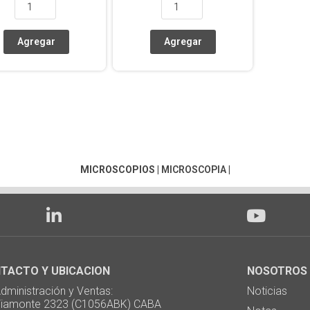
MICROSCOPIOS
|
MICROSCOPIA
|
TACTO Y UBICACION
NOSOTROS
ministración y Ventas:
Noticias
monte 2323 (C1056ABK) CABA