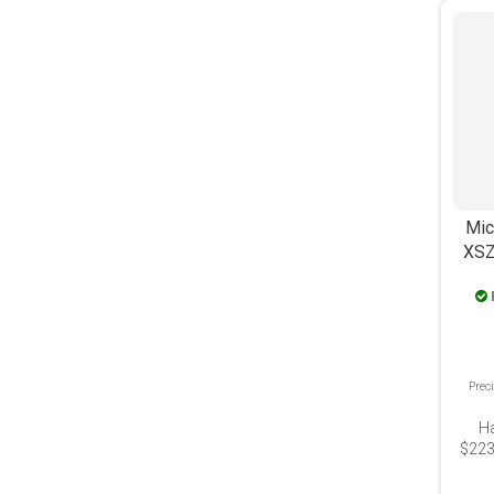
Mic
XSZ-1
Prec
H
$223