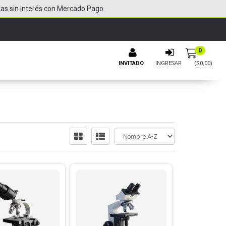
tas sin interés con Mercado Pago
0
INVITADO
INGRESAR
($
0,00
)