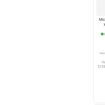
Mic
Acro
Prec
H
$193