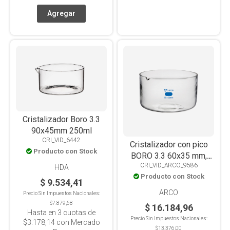
Cristalizador Boro 3.3
90x45mm 250ml
CRI_VID_6442
Cristalizador con pico
Producto con Stock
BORO 3.3 60x35 mm,
CRI_VID_ARCO_9586
90ml
HDA
Producto con Stock
$ 9.534,41
ARCO
Precio Sin Impuestos Nacionales:
$7.879,68
$ 16.184,96
Hasta en
3
cuotas de
Precio Sin Impuestos Nacionales:
$3.178,14
con Mercado
$13.376,00