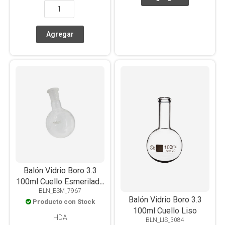
Balón Vidrio Boro 3.3
100ml Cuello Esmerilado
BLN_ESM_7967
19/26
Balón Vidrio Boro 3.3
Producto con Stock
100ml Cuello Liso
HDA
BLN_LIS_3084