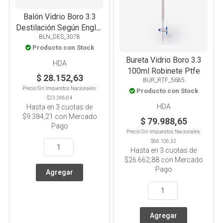
Balón Vidrio Boro 3.3
Destilación Según Engler
BLN_DES_3078
500ml
Producto con Stock
Bureta Vidrio Boro 3.3
HDA
100ml Robinete Ptfe
$ 28.152,63
BUR_RTF_5685
Precio Sin Impuestos Nacionales:
Producto con Stock
$23.266,64
HDA
Hasta en
3
cuotas de
$9.384,21
con Mercado
$ 79.988,65
Pago
Precio Sin Impuestos Nacionales:
$66.106,32
Hasta en
3
cuotas de
$26.662,88
con Mercado
Pago