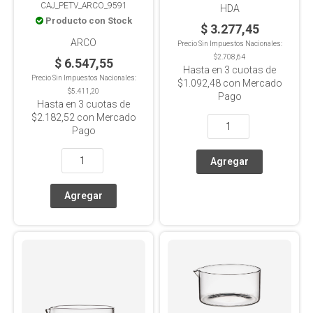
CAJ_PETV_ARCO_9591
HDA
Producto con Stock
$ 3.277,45
ARCO
Precio Sin Impuestos Nacionales:
$2.708,64
$ 6.547,55
Hasta en
3
cuotas de
Precio Sin Impuestos Nacionales:
$1.092,48
con Mercado
$5.411,20
Pago
Hasta en
3
cuotas de
$2.182,52
con Mercado
Pago