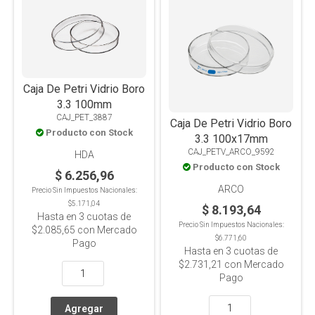
Caja De Petri Vidrio Boro
3.3 100mm
CAJ_PET_3887
Caja De Petri Vidrio Boro
Producto con Stock
3.3 100x17mm
CAJ_PETV_ARCO_9592
HDA
Producto con Stock
$ 6.256,96
ARCO
Precio Sin Impuestos Nacionales:
$5.171,04
$ 8.193,64
Hasta en
3
cuotas de
Precio Sin Impuestos Nacionales:
$2.085,65
con Mercado
$6.771,60
Pago
Hasta en
3
cuotas de
$2.731,21
con Mercado
Pago