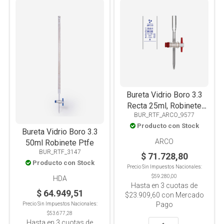
Bureta Vidrio Boro 3.3
Recta 25ml, Robinete
BUR_RTF_ARCO_9577
Ptfe, Clase A, Certificado
Producto con Stock
De Lote, Incolora
Bureta Vidrio Boro 3.3
Graduada 1/10
ARCO
50ml Robinete Ptfe
BUR_RTF_3147
$ 71.728,80
Producto con Stock
Precio Sin Impuestos Nacionales:
$59.280,00
HDA
Hasta en
3
cuotas de
$ 64.949,51
$23.909,60
con Mercado
Pago
Precio Sin Impuestos Nacionales:
$53.677,28
Hasta en
3
cuotas de