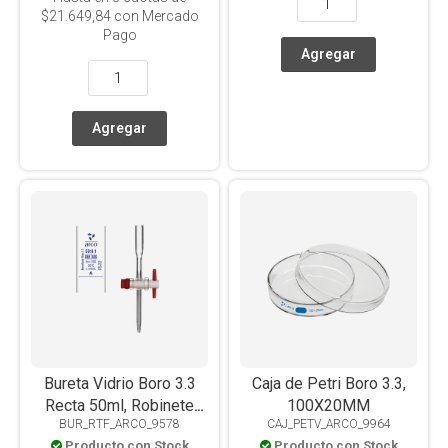
$21.649,84
con Mercado
Pago
Bureta Vidrio Boro 3.3
Caja de Petri Boro 3.3,
Recta 50ml, Robinete
100X20MM
BUR_RTF_ARCO_9578
CAJ_PETV_ARCO_9964
Ptfe, Clase A, Certificado
Producto con Stock
Producto con Stock