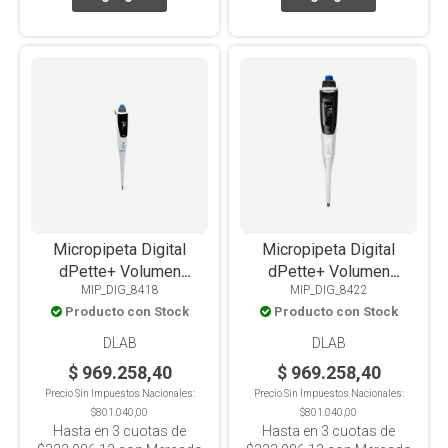
Micropipeta Digital
Micropipeta Digital
dPette+ Volumen
dPette+ Volumen
MIP_DIG_8418
MIP_DIG_8422
Variable 0.5-10Ul
Variable 30-300Ul
Producto con Stock
Producto con Stock
DLAB
DLAB
$ 969.258,40
$ 969.258,40
Precio Sin Impuestos Nacionales:
Precio Sin Impuestos Nacionales:
$801.040,00
$801.040,00
Hasta en
3
cuotas de
Hasta en
3
cuotas de