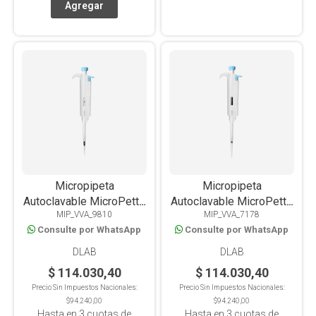
Micropipeta
Micropipeta
Autoclavable MicroPette
Autoclavable MicroPette
MIP_VVA_9810
MIP_VVA_7178
Plus Volumen Variable 1-
Plus Volumen Variable
Consulte por WhatsApp
Consulte por WhatsApp
10ML
10-100ul
DLAB
DLAB
$ 114.030,40
$ 114.030,40
Precio Sin Impuestos Nacionales:
Precio Sin Impuestos Nacionales:
$94.240,00
$94.240,00
Hasta en
3
cuotas de
Hasta en
3
cuotas de