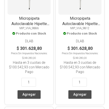
Micropipeta
Micropipeta
Autoclavable Hipette
Autoclavable Hipette
MIP_VVA_9886
MIP_VVA_9812
Colorful Volumen
Colorful Volumen
Producto con Stock
Producto con Stock
Variable 20-200ul
Variable 30-300ul
DLAB
DLAB
$ 301.628,80
$ 301.628,80
Precio Sin Impuestos Nacionales:
Precio Sin Impuestos Nacionales:
$249.280,00
$249.280,00
Hasta en
3
cuotas de
Hasta en
3
cuotas de
$100.542,93
con Mercado
$100.542,93
con Mercado
Pago
Pago