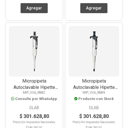
Micropipeta
Micropipeta
Autoclavable Hipette
Autoclavable Hipette
MIP_VVA_9882
MIP_VVA_9889
Colorful Vol Variable 0.1-
Colorful Volumen
Consulte por WhatsApp
Producto con Stock
2.5ul
Variable 100-1000ul
DLAB
DLAB
$ 301.628,80
$ 301.628,80
Precio Sin Impuestos Nacionales:
Precio Sin Impuestos Nacionales:
$249.280,00
$249.280,00