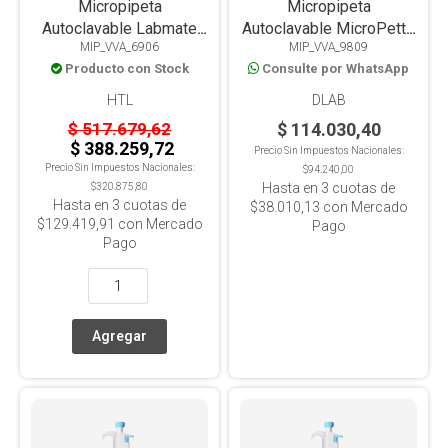
Micropipeta
Micropipeta
Autoclavable Labmate
Autoclavable MicroPette
MIP_VVA_6906
MIP_VVA_9809
LM50 Volumen Variable
Plus Volumen Variable
Producto con Stock
Consulte por WhatsApp
5-50Ul
0,5-5ML
HTL
DLAB
$ 517.679,62
$ 114.030,40
$ 388.259,72
Precio Sin Impuestos Nacionales:
Precio Sin Impuestos Nacionales:
$94.240,00
Hasta en
3
cuotas de
$320.875,80
Hasta en
3
cuotas de
$38.010,13
con Mercado
$129.419,91
con Mercado
Pago
Pago