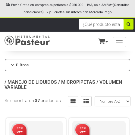
Envío Gratis en compras superiores a $250.000 + IVA, solo AMBA*(Consultar
condiciones) - 2 y 3 cuotas sin interés con Mercado Pago
Toggle n
Filtros
/
MANEJO DE LIQUIDOS
/
MICROPIPETAS
/
VOLUMEN
VARIABLE
Se encontraron
37
productos
25%
25%
OFF
OFF