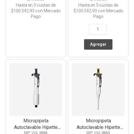
Hasta en
3
cuotas de
Hasta en
3
cuotas de
$100.542,93
con Mercado
$100.542,93
con Mercado
Pago
Pago
Micropipeta
Micropipeta
Autoclavable Hipette
Autoclavable Hipette
MIP_VVA_9888
MIP_VVA_9884
Colorful Volumen
Colorful Volumen