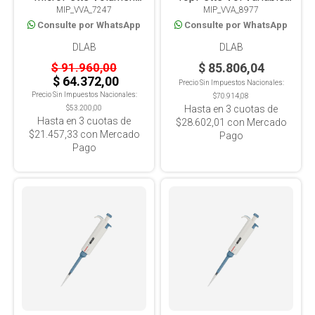
MIP_VVA_7247
MIP_VVA_8977
Variable 1000-5000ul
10-100ul
Consulte por WhatsApp
Consulte por WhatsApp
DLAB
DLAB
$ 91.960,00
$ 85.806,04
$ 64.372,00
Precio Sin Impuestos Nacionales:
Precio Sin Impuestos Nacionales:
$70.914,08
Hasta en
3
cuotas de
$53.200,00
Hasta en
3
cuotas de
$28.602,01
con Mercado
$21.457,33
con Mercado
Pago
Pago