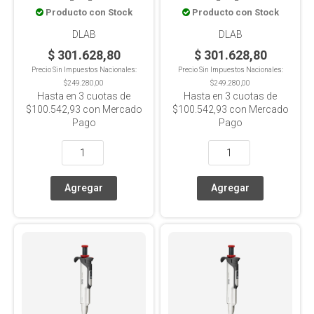
Producto con Stock
Producto con Stock
Variable 1000-10000ul
Variable 2-20ul
DLAB
DLAB
$ 301.628,80
$ 301.628,80
Precio Sin Impuestos Nacionales:
Precio Sin Impuestos Nacionales:
$249.280,00
$249.280,00
Hasta en
3
cuotas de
Hasta en
3
cuotas de
$100.542,93
con Mercado
$100.542,93
con Mercado
Pago
Pago