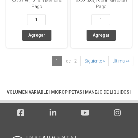
$323.086,13
con Mercado
$323.086,13
con Mercado
Pago
Pago
1
de 2
Siguiente »
Última »»
VOLUMEN VARIABLE
|
MICROPIPETAS
|
MANEJO DE LIQUIDOS
|