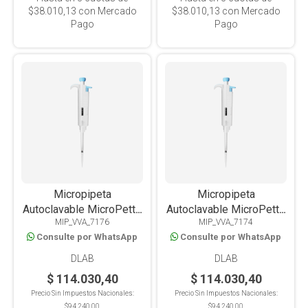
$38.010,13
con Mercado
$38.010,13
con Mercado
Pago
Pago
Micropipeta
Micropipeta
Autoclavable MicroPette
Autoclavable MicroPette
MIP_VVA_7176
MIP_VVA_7174
Plus Volumen Variable
Plus Volumen Variable 2-
Consulte por WhatsApp
Consulte por WhatsApp
100-1000ul
20ul
DLAB
DLAB
$ 114.030,40
$ 114.030,40
Precio Sin Impuestos Nacionales:
Precio Sin Impuestos Nacionales:
$94.240,00
$94.240,00