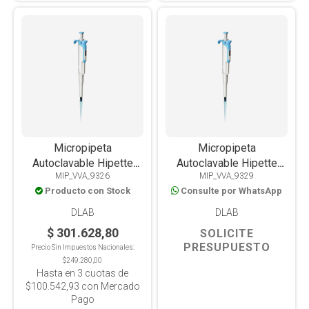
Micropipeta
Micropipeta
Autoclavable Hipette
Autoclavable Hipette
MIP_VVA_9326
MIP_VVA_9329
Volumen Variable 0.1-
Volumen Variable 10-
Producto con Stock
Consulte por WhatsApp
2.5ul
100ul
DLAB
DLAB
$ 301.628,80
SOLICITE
PRESUPUESTO
Precio Sin Impuestos Nacionales:
$249.280,00
Hasta en
3
cuotas de
$100.542,93
con Mercado
Pago