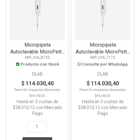
Micropipeta
Micropipeta
Autoclavable MicroPette
Autoclavable MicroPette
MIP_VVA_8733
MIP_VVA_7173
Plus Volumen Variable
Plus Volumen Variable
Producto con Stock
Consulte por WhatsApp
0.1-2.5ul
0.5-10ul
DLAB
DLAB
$ 114.030,40
$ 114.030,40
Precio Sin Impuestos Nacionales:
Precio Sin Impuestos Nacionales:
$94.240,00
$94.240,00
Hasta en
3
cuotas de
Hasta en
3
cuotas de
$38.010,13
con Mercado
$38.010,13
con Mercado
Pago
Pago