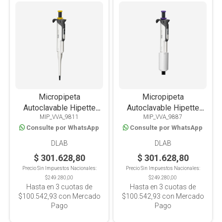
Micropipeta
Micropipeta
Autoclavable Hipette
Autoclavable Hipette
MIP_VVA_9811
MIP_VVA_9887
Colorful Volumen
Colorful Volumen
Consulte por WhatsApp
Consulte por WhatsApp
Variable 5-50ul
Variable 500-5000ul
DLAB
DLAB
$ 301.628,80
$ 301.628,80
Precio Sin Impuestos Nacionales:
Precio Sin Impuestos Nacionales:
$249.280,00
$249.280,00
Hasta en
3
cuotas de
Hasta en
3
cuotas de
$100.542,93
con Mercado
$100.542,93
con Mercado
Pago
Pago