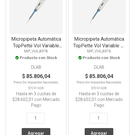
Micropipeta Automática
Micropipeta Automática
TopPette Vol Variable
TopPette Vol Variable 5-
MIP_VVA_8978
MIP_VVA_8976
20-200ul
50ul
Producto con Stock
Producto con Stock
DLAB
DLAB
$ 85.806,04
$ 85.806,04
Precio Sin Impuestos Nacionales:
Precio Sin Impuestos Nacionales:
$70.914,08
$70.914,08
Hasta en
3
cuotas de
Hasta en
3
cuotas de
$28.602,01
con Mercado
$28.602,01
con Mercado
Pago
Pago