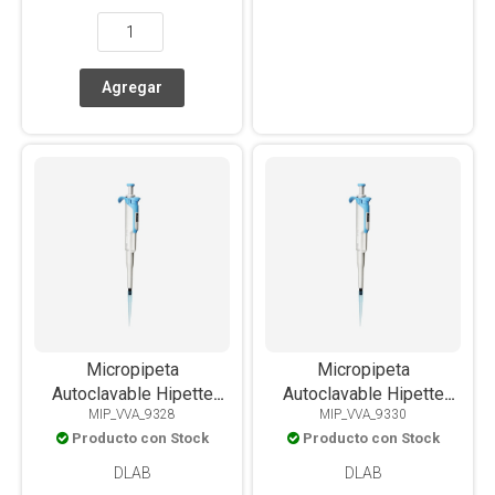
Micropipeta
Micropipeta
Autoclavable Hipette
Autoclavable Hipette
MIP_VVA_9328
MIP_VVA_9330
Volumen Variable 2-20ul
Volumen Variable 20-
Producto con Stock
Producto con Stock
200ul
DLAB
DLAB