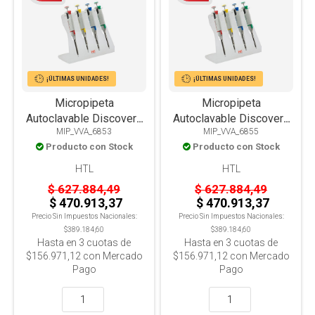
¡ÚLTIMAS UNIDADES!
¡ÚLTIMAS UNIDADES!
Micropipeta
Micropipeta
Autoclavable Discovery
Autoclavable Discovery
MIP_VVA_6853
MIP_VVA_6855
DV2 Volumen Variable
DV20 Volumen Variable
Producto con Stock
Producto con Stock
0.1-2Ul
2-20Ul
HTL
HTL
$ 627.884,49
$ 627.884,49
$ 470.913,37
$ 470.913,37
Precio Sin Impuestos Nacionales:
Precio Sin Impuestos Nacionales:
$389.184,60
$389.184,60
Hasta en
3
cuotas de
Hasta en
3
cuotas de
$156.971,12
con Mercado
$156.971,12
con Mercado
Pago
Pago