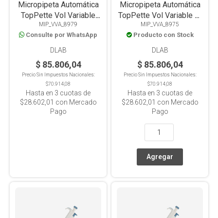
Micropipeta Automática
Micropipeta Automática
TopPette Vol Variable
TopPette Vol Variable 2-
MIP_VVA_8979
MIP_VVA_8975
100-1000ul
20ul
Consulte por WhatsApp
Producto con Stock
DLAB
DLAB
$ 85.806,04
$ 85.806,04
Precio Sin Impuestos Nacionales:
Precio Sin Impuestos Nacionales:
$70.914,08
$70.914,08
Hasta en
3
cuotas de
Hasta en
3
cuotas de
$28.602,01
con Mercado
$28.602,01
con Mercado
Pago
Pago