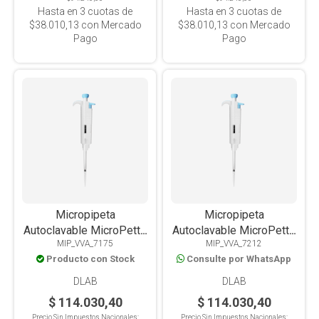
Hasta en
3
cuotas de
Hasta en
3
cuotas de
$38.010,13
con Mercado
$38.010,13
con Mercado
Pago
Pago
Micropipeta
Micropipeta
Autoclavable MicroPette
Autoclavable MicroPette
MIP_VVA_7175
MIP_VVA_7212
Plus Volumen Variable
Plus Volumen Variable 5-
Producto con Stock
Consulte por WhatsApp
20-200ul
50ul
DLAB
DLAB
$ 114.030,40
$ 114.030,40
Precio Sin Impuestos Nacionales:
Precio Sin Impuestos Nacionales: