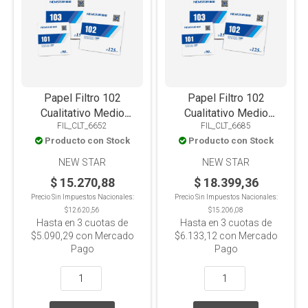
Papel Filtro 102
Papel Filtro 102
Cualitativo Medio
Cualitativo Medio
FIL_CLT_6652
FIL_CLT_6685
110mm X 100u
125mm X 100u
Producto con Stock
Producto con Stock
NEW STAR
NEW STAR
$ 15.270,88
$ 18.399,36
Precio Sin Impuestos Nacionales:
Precio Sin Impuestos Nacionales:
$12.620,56
$15.206,08
Hasta en
3
cuotas de
Hasta en
3
cuotas de
$5.090,29
con Mercado
$6.133,12
con Mercado
Pago
Pago