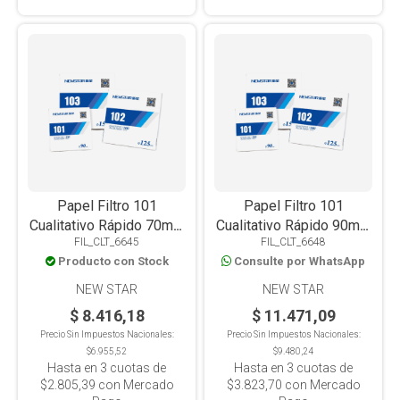
Papel Filtro 101
Papel Filtro 101
Cualitativo Rápido 70mm
Cualitativo Rápido 90mm
FIL_CLT_6645
FIL_CLT_6648
X 100u
X 100u
Producto con Stock
Consulte por WhatsApp
NEW STAR
NEW STAR
$ 8.416,18
$ 11.471,09
Precio Sin Impuestos Nacionales:
Precio Sin Impuestos Nacionales:
$6.955,52
$9.480,24
Hasta en
3
cuotas de
Hasta en
3
cuotas de
$2.805,39
con Mercado
$3.823,70
con Mercado