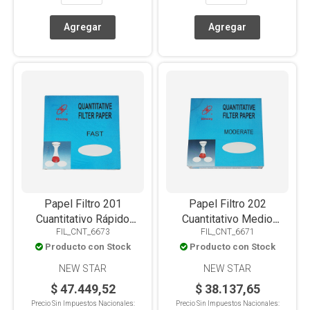
Papel Filtro 201
Papel Filtro 202
Cuantitativo Rápido
Cuantitativo Medio
FIL_CNT_6673
FIL_CNT_6671
125mm X 100u
110mm X 100u
Producto con Stock
Producto con Stock
NEW STAR
NEW STAR
$ 47.449,52
$ 38.137,65
Precio Sin Impuestos Nacionales:
Precio Sin Impuestos Nacionales: