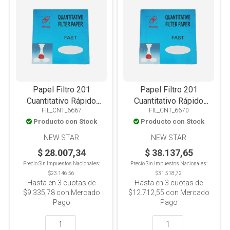
Papel Filtro 201
Papel Filtro 201
Cuantitativo Rápido
Cuantitativo Rápido
FIL_CNT_6667
FIL_CNT_6670
90mm X 100u
110mm X 100u
Producto con Stock
Producto con Stock
NEW STAR
NEW STAR
$ 28.007,34
$ 38.137,65
Precio Sin Impuestos Nacionales:
Precio Sin Impuestos Nacionales:
$23.146,56
$31.518,72
Hasta en
3
cuotas de
Hasta en
3
cuotas de
$9.335,78
con Mercado
$12.712,55
con Mercado
Pago
Pago