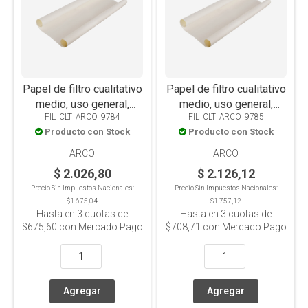
Papel de filtro cualitativo
Papel de filtro cualitativo
medio, uso general,
medio, uso general,
FIL_CLT_ARCO_9784
FIL_CLT_ARCO_9785
pliego de 45x45cm
pliego de 46x57cm
Producto con Stock
Producto con Stock
ARCO
ARCO
$ 2.026,80
$ 2.126,12
Precio Sin Impuestos Nacionales:
Precio Sin Impuestos Nacionales:
$1.675,04
$1.757,12
Hasta en
3
cuotas de
Hasta en
3
cuotas de
$675,60
con Mercado Pago
$708,71
con Mercado Pago