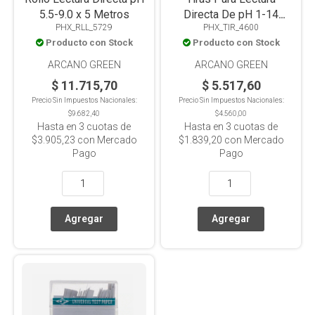
5.5-9.0 x 5 Metros
Directa De pH 1-14
PHX_RLL_5729
PHX_TIR_4600
Librito x 80 Tiras
Producto con Stock
Producto con Stock
ARCANO GREEN
ARCANO GREEN
$ 11.715,70
$ 5.517,60
Precio Sin Impuestos Nacionales:
Precio Sin Impuestos Nacionales:
$9.682,40
$4.560,00
Hasta en
3
cuotas de
Hasta en
3
cuotas de
$3.905,23
con Mercado
$1.839,20
con Mercado
Pago
Pago