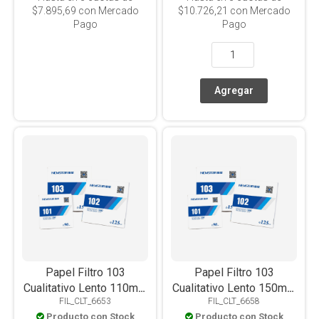
$7.895,69
con Mercado
$10.726,21
con Mercado
Pago
Pago
Papel Filtro 103
Papel Filtro 103
Cualitativo Lento 110mm
Cualitativo Lento 150mm
FIL_CLT_6653
FIL_CLT_6658
X 100u
X 100u
Producto con Stock
Producto con Stock