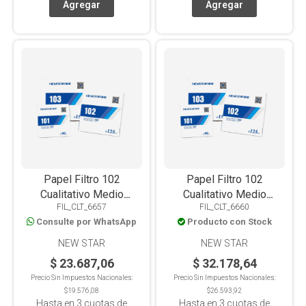
Papel Filtro 102
Papel Filtro 102
Cualitativo Medio
Cualitativo Medio
FIL_CLT_6657
FIL_CLT_6660
150mm X 100u
180mm X 100u
Consulte por WhatsApp
Producto con Stock
NEW STAR
NEW STAR
$ 23.687,06
$ 32.178,64
Precio Sin Impuestos Nacionales:
Precio Sin Impuestos Nacionales:
$19.576,08
$26.593,92
Hasta en
3
cuotas de
Hasta en
3
cuotas de