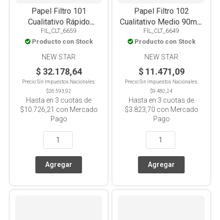
Papel Filtro 101
Papel Filtro 102
Cualitativo Rápido
Cualitativo Medio 90mm
FIL_CLT_6659
FIL_CLT_6649
180mm X 100u
X 100u
Producto con Stock
Producto con Stock
NEW STAR
NEW STAR
$ 32.178,64
$ 11.471,09
Precio Sin Impuestos Nacionales:
Precio Sin Impuestos Nacionales:
$26.593,92
$9.480,24
Hasta en
3
cuotas de
Hasta en
3
cuotas de
$10.726,21
con Mercado
$3.823,70
con Mercado
Pago
Pago