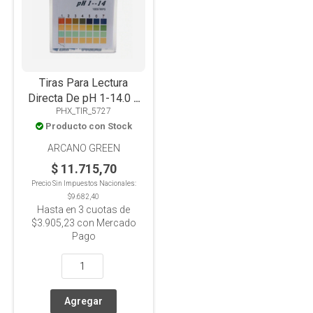
Tiras Para Lectura
Directa De pH 1-14.0 x
PHX_TIR_5727
100 Tiras (Comparador
Producto con Stock
de 4 colores)
ARCANO GREEN
$ 11.715,70
Precio Sin Impuestos Nacionales:
$9.682,40
Hasta en
3
cuotas de
$3.905,23
con Mercado
Pago