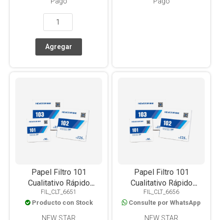
Pago
Pago
Papel Filtro 101
Papel Filtro 101
Cualitativo Rápido
Cualitativo Rápido
FIL_CLT_6651
FIL_CLT_6656
110mm X 100u
150mm X 100u
Producto con Stock
Consulte por WhatsApp
NEW STAR
NEW STAR