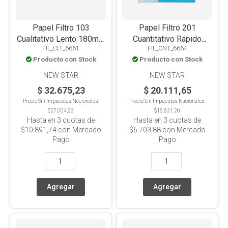
Papel Filtro 103
Papel Filtro 201
Cualitativo Lento 180mm
Cuantitativo Rápido
FIL_CLT_6661
FIL_CNT_6664
X 100u
70mm X 100u
Producto con Stock
Producto con Stock
NEW STAR
NEW STAR
$ 32.675,23
$ 20.111,65
Precio Sin Impuestos Nacionales:
Precio Sin Impuestos Nacionales:
$27.004,32
$16.621,20
Hasta en
3
cuotas de
Hasta en
3
cuotas de
$10.891,74
con Mercado
$6.703,88
con Mercado
Pago
Pago