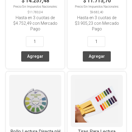
$ 14.257,48
$ 11.715,70
Precio Sin Impuestos Nacionales:
Precio Sin Impuestos Nacionales:
$11.783,04
$9.682,40
Hasta en
3
cuotas de
Hasta en
3
cuotas de
$4.752,49
con Mercado
$3.905,23
con Mercado
Pago
Pago
Rollo Lectura Directa pH
Tiras Para Lectura