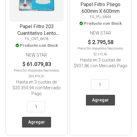
Papel Filtro Pliego
600mm X 600mm
FIL_PLI_6644
Producto con Stock
Papel Filtro 203
Cuantitativo Lento
NEW STAR
FIL_CNT_6678
150mm X 100u
$ 2.795,58
Producto con Stock
Precio Sin Impuestos Nacionales:
NEW STAR
$2.310,40
Hasta en
3
cuotas de
$ 61.079,83
$931,86
con Mercado Pago
Precio Sin Impuestos Nacionales:
$50.479,20
Hasta en
3
cuotas de
$20.359,94
con Mercado
Pago