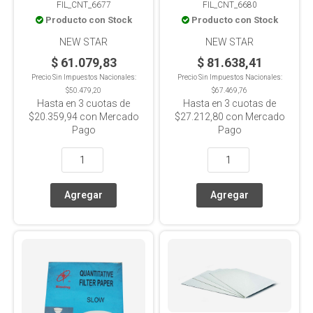
FIL_CNT_6677
FIL_CNT_6680
150mm X 100u
180mm X 100u
Producto con Stock
Producto con Stock
NEW STAR
NEW STAR
$ 61.079,83
$ 81.638,41
Precio Sin Impuestos Nacionales:
Precio Sin Impuestos Nacionales:
$50.479,20
$67.469,76
Hasta en
3
cuotas de
Hasta en
3
cuotas de
$20.359,94
con Mercado
$27.212,80
con Mercado
Pago
Pago