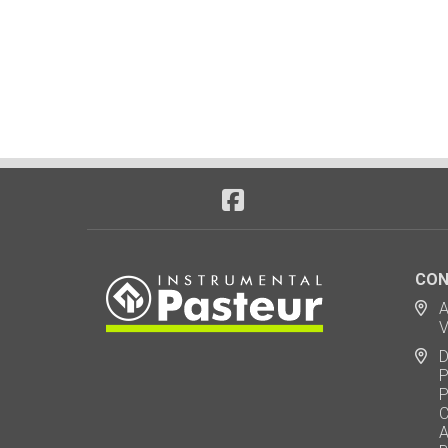
CON
Ad
Via
De
Polo
Puen
Call
AU 