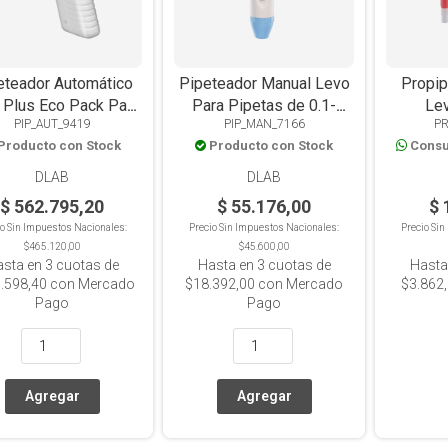
eteador Automático
Pipeteador Manual Levo
Propip
 Plus Eco Pack Para
Para Pipetas de 0.1-
Le
PIP_AUT_9419
PIP_MAN_7166
P
tas De 0.1 a 100 ml
100ml
Producto con Stock
Producto con Stock
Consu
DLAB
DLAB
$ 562.795,20
$ 55.176,00
$ 
io Sin Impuestos Nacionales:
Precio Sin Impuestos Nacionales:
Precio Si
$465.120,00
$45.600,00
asta en
3
cuotas de
Hasta en
3
cuotas de
Hasta
.598,40
con Mercado
$18.392,00
con Mercado
$3.862
Pago
Pago