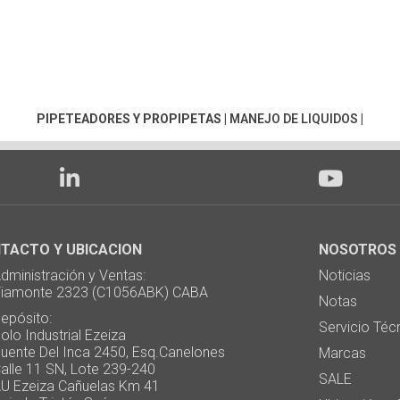
PIPETEADORES Y PROPIPETAS
|
MANEJO DE LIQUIDOS
|
TACTO Y UBICACION
NOSOTROS
ministración y Ventas:
Noticias
monte 2323 (C1056ABK) CABA
Notas
pósito:
Servicio Téc
 Industrial Ezeiza
te Del Inca 2450, Esq.Canelones
Marcas
e 11 SN, Lote 239-240
SALE
Ezeiza Cañuelas Km 41