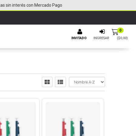
tas sin interés con Mercado Pago
0
INVITADO
INGRESAR
($
0,00
)