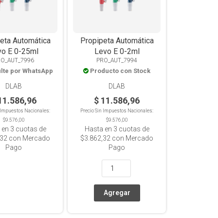
eta Automática
Propipeta Automática
vo E 0-25ml
Levo E 0-2ml
RO_AUT_7996
PRO_AUT_7994
lte por WhatsApp
Producto con Stock
DLAB
DLAB
11.586,96
$ 11.586,96
n Impuestos Nacionales:
Precio Sin Impuestos Nacionales:
$9.576,00
$9.576,00
 en
3
cuotas de
Hasta en
3
cuotas de
,32
con Mercado
$3.862,32
con Mercado
Pago
Pago