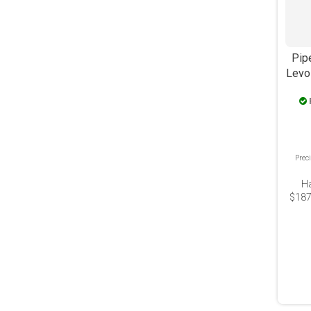
Pip
Levo
Pipe
Prec
H
$187