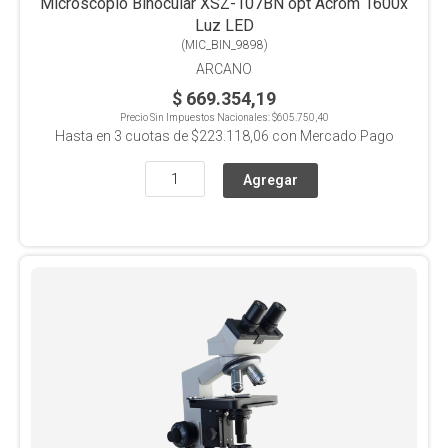
Microscopio Binocular XSZ-107BN opt Acrom 1600x
Luz LED
(
MIC_BIN_9898
)
ARCANO
$ 669.354,19
Precio Sin Impuestos Nacionales:
$605.750,40
Hasta en
3
cuotas de
$223.118,06
con Mercado Pago