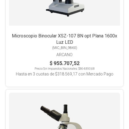
Microscopio Binocular XSZ-107 BN opt Plana 1600x
Luz LED
(
MIC_BIN_9860
)
ARCANO
$ 955.707,52
Precio Sin Impuestos Nacionales:
$864.893,68
Hasta en
3
cuotas de
$318.569,17
con Mercado Pago