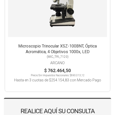
Microscopio Trinocular XSZ-100BNT, Óptica
Acromática, 4 Objetivos 1000x, LED
(
MIC_TRI_7120
)
ARCANO
$ 762.464,50
Precio Sin Impuestos Nacionales:
$690.013,12
Hasta en
3
cuotas de
$254.154,83
con Mercado Pago
REALICE AQUÍ SU CONSULTA