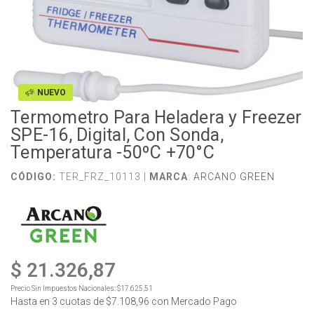
NUEVO
Termometro Para Heladera y Freezer
SPE-16, Digital, Con Sonda,
Temperatura -50ºC +70°C
CÓDIGO:
TER_FRZ_10113 |
MARCA
:
ARCANO GREEN
$ 21.326,87
Precio Sin Impuestos Nacionales:
$17.625,51
Hasta en
3
cuotas de
$7.108,96
con Mercado Pago