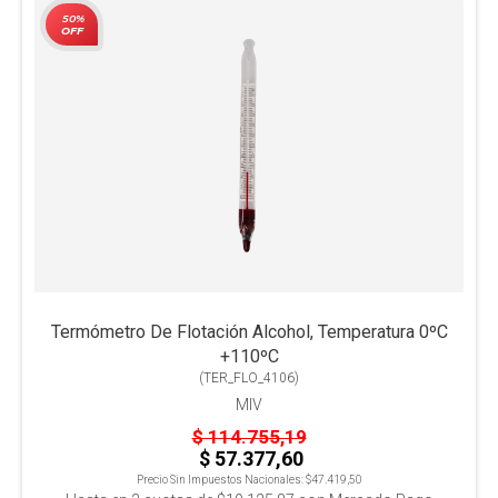
50%
OFF
Termómetro De Flotación Alcohol, Temperatura 0ºC
+110ºC
(
TER_FLO_4106
)
MIV
$ 114.755,19
$ 57.377,60
Precio Sin Impuestos Nacionales:
$47.419,50