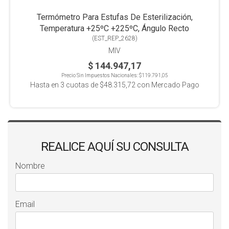
Termómetro Para Estufas De Esterilización,
Temperatura +25ºC +225ºC, Ángulo Recto
(
EST_REP_2628
)
MIV
$ 144.947,17
Precio Sin Impuestos Nacionales:
$119.791,05
Hasta en
3
cuotas de
$48.315,72
con Mercado Pago
REALICE AQUÍ SU CONSULTA
Nombre
Email