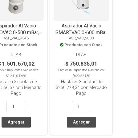
spirador Al Vacío
Aspirador Al Vacío
OVAC 0-500 mBar,
SMARTVAC 0-600 mBar,
ASP_VAC_9346
ASP_VAC_9803
Volumen 2L
Volumen 1L
Producto con Stock
Producto con Stock
DLAB
DLAB
$ 1.501.670,02
$ 750.835,01
io Sin Impuestos Nacionales:
Precio Sin Impuestos Nacionales:
$1.241.049,60
$620.524,80
asta en
3
cuotas de
Hasta en
3
cuotas de
.556,67
con Mercado
$250.278,34
con Mercado
Pago
Pago