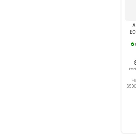
A
EC
Prec
H
$500