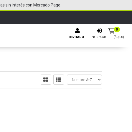
tas sin interés con Mercado Pago
0
INVITADO
INGRESAR
($
0,00
)