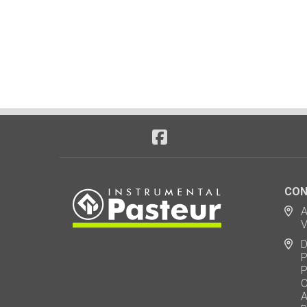
CON
Ad
Via
De
Polo
Puen
Call
AU 