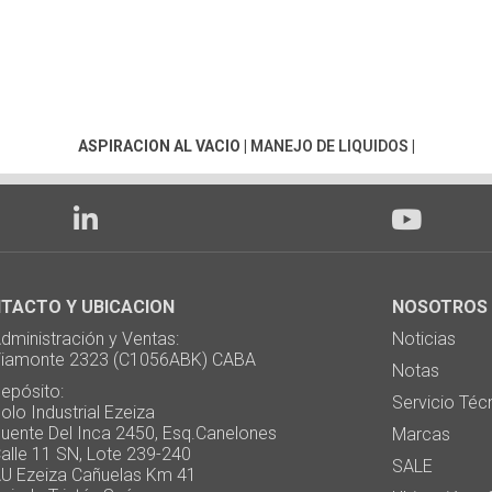
ASPIRACION AL VACIO
|
MANEJO DE LIQUIDOS
|
TACTO Y UBICACION
NOSOTROS
ministración y Ventas:
Noticias
monte 2323 (C1056ABK) CABA
Notas
pósito:
Servicio Téc
 Industrial Ezeiza
te Del Inca 2450, Esq.Canelones
Marcas
e 11 SN, Lote 239-240
SALE
Ezeiza Cañuelas Km 41