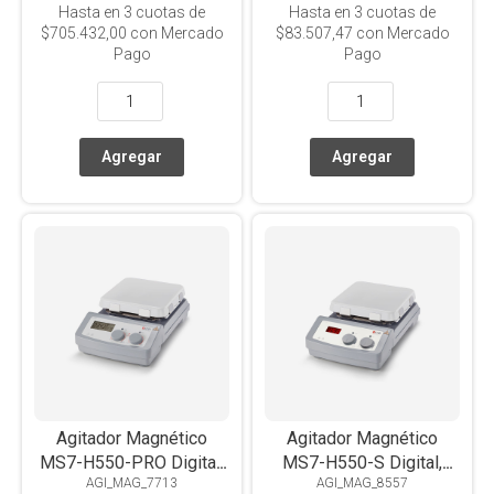
Hasta en
3
cuotas de
Hasta en
3
cuotas de
$705.432,00
con Mercado
$83.507,47
con Mercado
Pago
Pago
Agitador Magnético
Agitador Magnético
MS7-H550-PRO Digital,
MS7-H550-S Digital,
AGI_MAG_7713
AGI_MAG_8557
LCD, Con Calefacción,
LED, Con Calefacción,