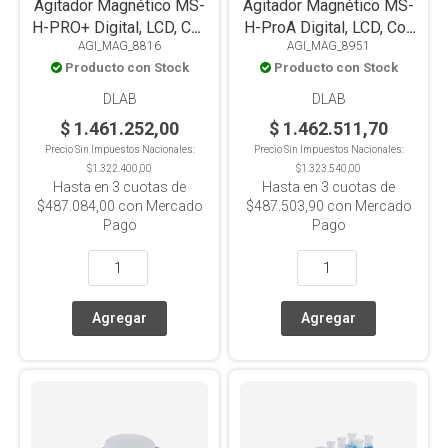
Agitador Magnético MS-
Agitador Magnético MS-
H-PRO+ Digital, LCD, Con
H-ProA Digital, LCD, Con
AGI_MAG_8816
AGI_MAG_8951
Calefacción, PT1000,
Calefacción, PT1000,
Producto con Stock
Producto con Stock
Placa Acero
Placa Aluminio, 20L
Inox+Cerámica, 20L
DLAB
DLAB
$ 1.461.252,00
$ 1.462.511,70
Precio Sin Impuestos Nacionales:
Precio Sin Impuestos Nacionales:
$1.322.400,00
$1.323.540,00
Hasta en
3
cuotas de
Hasta en
3
cuotas de
$487.084,00
con Mercado
$487.503,90
con Mercado
Pago
Pago