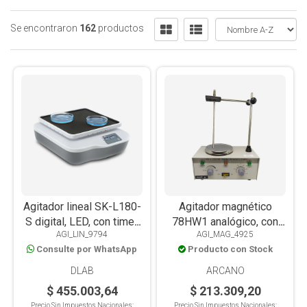
Se encontraron
162
productos
Agitador lineal SK-L180-
Agitador magnético
S digital, LED, con timer,
78HW1 analógico, con
AGI_LIN_9794
AGI_MAG_4925
plataforma
calefacción, con sonda,
Consulte por WhatsApp
Producto con Stock
antideslizante, 2kg
2L
DLAB
ARCANO
$ 455.003,64
$ 213.309,20
Precio Sin Impuestos Nacionales:
Precio Sin Impuestos Nacionales: