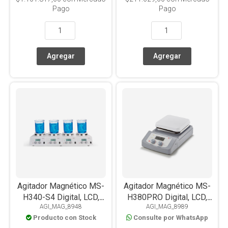
Pago
Pago
Agitador Magnético MS-
Agitador Magnético MS-
H340-S4 Digital, LCD,
H380PRO Digital, LCD,
AGI_MAG_8948
AGI_MAG_8989
Con Calefacción,
Con Calefacción,
Producto con Stock
Consulte por WhatsApp
PT1000, Placa Acero
PT1000, Placa