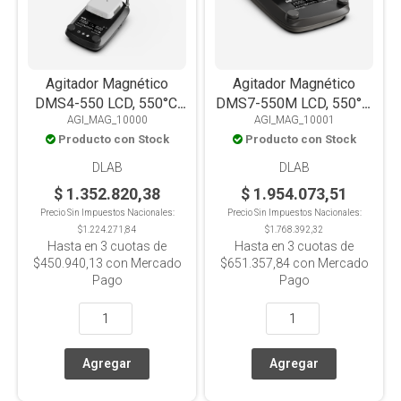
Agitador Magnético
Agitador Magnético
DMS4-550 LCD, 550°C,
DMS7-550M LCD, 550°C,
AGI_MAG_10000
AGI_MAG_10001
PT1000, Placa
PT1000, placa
Producto con Stock
Producto con Stock
Vitrocerámica, 10L
vitrocerámica, 20L
DLAB
DLAB
$ 1.352.820,38
$ 1.954.073,51
Precio Sin Impuestos Nacionales:
Precio Sin Impuestos Nacionales:
$1.224.271,84
$1.768.392,32
Hasta en
3
cuotas de
Hasta en
3
cuotas de
$450.940,13
con Mercado
$651.357,84
con Mercado
Pago
Pago