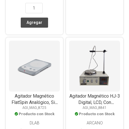
Agitador Magnético
Agitador Magnético HJ-3
FlatSpin Analógico, Sin
Digital, LCD, Con
AGI_MAG_8725
AGI_MAG_8841
Calefacción, Placa PET,
Calefacción, Con Sonda,
Producto con Stock
Producto con Stock
0.8L
Placa Acero Inox, 2L
DLAB
ARCANO