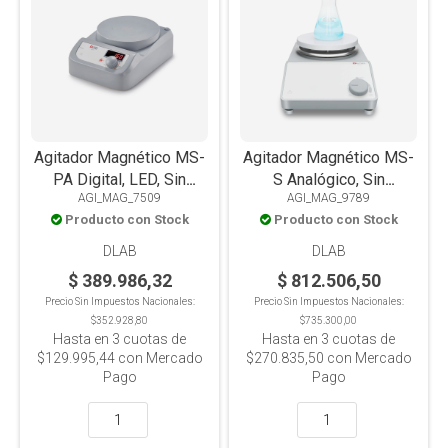
Agitador Magnético MS-
Agitador Magnético MS-
PA Digital, LED, Sin
S Analógico, Sin
AGI_MAG_7509
AGI_MAG_9789
Calefacción, Placa
Calefacción, Placa Acero
Producto con Stock
Producto con Stock
Nylon+GF, 3L
Inox+Cerámica, 20L
DLAB
DLAB
$ 389.986,32
$ 812.506,50
Precio Sin Impuestos Nacionales:
Precio Sin Impuestos Nacionales:
$352.928,80
$735.300,00
Hasta en
3
cuotas de
Hasta en
3
cuotas de
$129.995,44
con Mercado
$270.835,50
con Mercado
Pago
Pago