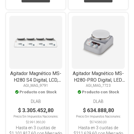
Agitador Magnético MS-
Agitador Magnético MS-
H280 S4 Digital, LCD,
H280-PRO Digital, LED,
AGI_MAG_9791
AGI_MAG_7723
Con Calefacción, 280°C,
Con Calefacción,
Producto con Stock
Producto con Stock
Placa
PT1000, Placa Acero
Aluminio+Cerámica, 4
Inox+Cerámica, 3L
DLAB
DLAB
Posiciones x3L c/u
$ 3.305.452,80
$ 634.888,80
Precio Sin Impuestos Nacionales:
Precio Sin Impuestos Nacionales:
$2.991.360,00
$574.560,00
Hasta en
3
cuotas de
Hasta en
3
cuotas de
$1.101.817,60
con Mercado
$211.629,60
con Mercado