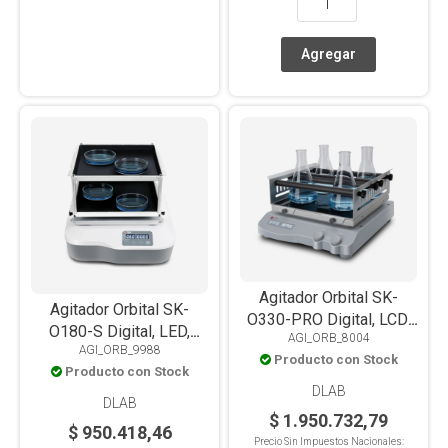
Agitador Orbital SK-
Agitador Orbital SK-
O330-PRO Digital, LCD,
O180-S Digital, LED,
AGI_ORB_8004
Con Timer, Plataforma 4
AGI_ORB_9988
Multifuncional, Con
Producto con Stock
Barras, 7.5kg
Producto con Stock
Timer, Plataforma Doble
DLAB
Antideslizante, 2kg
DLAB
$ 1.950.732,79
$ 950.418,46
Precio Sin Impuestos Nacionales: