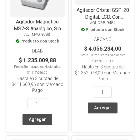
Agitador Orbital GSP-20
Digital, LCD, Con
Agitador Magnético
AGI_ORB_9484
Controlador Externo,
MS7-S Analógico, Sin
Producto con Stock
Plataforma Universal TS-
AGI_MAG_9788
Calefacción, Placa
D
ARCANO
Producto con Stock
Vitrocerámica Alta
$ 4.056.234,00
Resistencia,10L
DLAB
Precio Sin Impuestos Nacionales:
$ 1.235.009,88
$3.670.800,00
Hasta en
3
cuotas de
Precio Sin Impuestos Nacionales:
$1.352.078,00
con Mercado
$1.117.656,00
Hasta en
3
cuotas de
Pago
$411.669,96
con Mercado
Pago