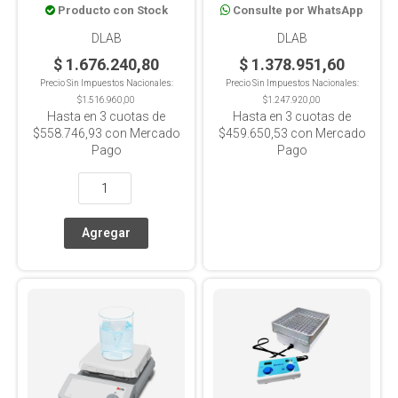
Producto con Stock
Consulte por WhatsApp
PT1000, Placa Cerámica,
PT1000, Placa Cerámica,
20L
10L
DLAB
DLAB
$ 1.676.240,80
$ 1.378.951,60
Precio Sin Impuestos Nacionales:
Precio Sin Impuestos Nacionales:
$1.516.960,00
$1.247.920,00
Hasta en
3
cuotas de
Hasta en
3
cuotas de
$558.746,93
con Mercado
$459.650,53
con Mercado
Pago
Pago