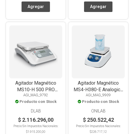
Agitador Magnético
Agitador Magnético
MS10-H 500 PRO
MS4-H380-E Analogico
AGI_MAG_9792
AGI_MAG_9909
Digital, LCD, Con
C/Calef y soporte placa
Producto con Stock
Producto con Stock
Calefacción, 500°C,
de aluminio 5L
PT1000, Placa
DLAB
ONILAB
Vitrocerámica Alta
$ 2.116.296,00
$ 250.522,42
Resistencia, 30L
Precio Sin Impuestos Nacionales:
Precio Sin Impuestos Nacionales:
$1.915.200,00
$226.717,12