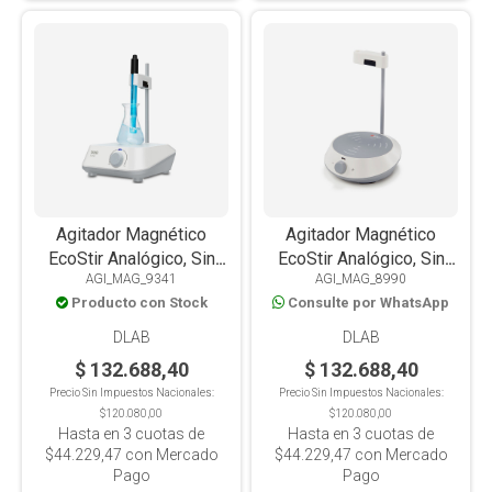
Agitador Magnético
Agitador Magnético
EcoStir Analógico, Sin
EcoStir Analógico, Sin
AGI_MAG_9341
AGI_MAG_8990
Calefacción, Placa PET
Calefacción, Placa PET
Producto con Stock
Consulte por WhatsApp
Cuadrada, 1.5L
Redonda, 1.5L
DLAB
DLAB
$ 132.688,40
$ 132.688,40
Precio Sin Impuestos Nacionales:
Precio Sin Impuestos Nacionales:
$120.080,00
$120.080,00
Hasta en
3
cuotas de
Hasta en
3
cuotas de
$44.229,47
con Mercado
$44.229,47
con Mercado
Pago
Pago