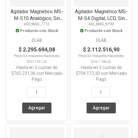
Agitador Magnético MS-
Agitador Magnético MS-
M-S10 Analógico, Sin
M-S4 Digital, LCD, Sin
AGI_MAG_7712
AGI_MAG_9790
Calefacción, Placa Acero
Calefacción, Placa Acero
Producto con Stock
Producto con Stock
Inox+Silicona, 10
Inox+Cerámica, 4
Posiciones x0.4L c/u
Posiciones x 3L c/u
DLAB
DLAB
$ 2.295.694,08
$ 2.112.516,90
Precio Sin Impuestos Nacionales:
Precio Sin Impuestos Nacionales:
$2.077.551,20
$1.911.780,00
Hasta en
3
cuotas de
Hasta en
3
cuotas de
$765.231,36
con Mercado
$704.172,30
con Mercado
Pago
Pago