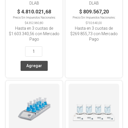
Inox+Cerámica, 4
Aluminio+Cerámica, 5L
DLAB
DLAB
Posiciones x10L c/u
$ 4.810.021,68
$ 809.567,20
Precio Sin Impuestos Nacionales:
Precio Sin Impuestos Nacionales:
$4.352.960,80
$732.640,00
Hasta en
3
cuotas de
Hasta en
3
cuotas de
$1.603.340,56
con Mercado
$269.855,73
con Mercado
Pago
Pago