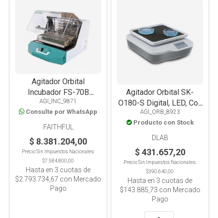
Agitador Orbital
Incubador FS-70B
Agitador Orbital SK-
AGI_INC_9871
Digital, LCD, Frío-Calor
O180-S Digital, LED, Con
Consulte por WhatsApp
AGI_ORB_8923
4°C-65°C, Plataforma
Timer, Plataforma
Producto con Stock
Universal
Antideslizante, 2kg
FAITHFUL
DLAB
$ 8.381.204,00
$ 431.657,20
Precio Sin Impuestos Nacionales:
$7.584.800,00
Precio Sin Impuestos Nacionales:
Hasta en
3
cuotas de
$390.640,00
$2.793.734,67
con Mercado
Hasta en
3
cuotas de
Pago
$143.885,73
con Mercado
Pago