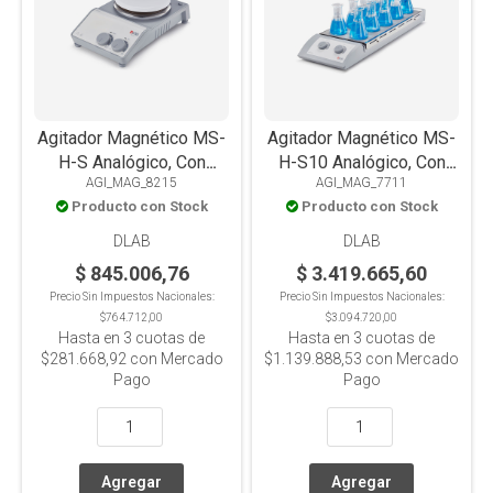
Agitador Magnético MS-
Agitador Magnético MS-
H-S Analógico, Con
H-S10 Analógico, Con
AGI_MAG_8215
AGI_MAG_7711
Calefacción, Placa Acero
Calefacción, Placa Acero
Producto con Stock
Producto con Stock
Inox+Cerámica, 20L
Inox+Silicona, 10
Posiciones x0.4L c/u
DLAB
DLAB
$ 845.006,76
$ 3.419.665,60
Precio Sin Impuestos Nacionales:
Precio Sin Impuestos Nacionales:
$764.712,00
$3.094.720,00
Hasta en
3
cuotas de
Hasta en
3
cuotas de
$281.668,92
con Mercado
$1.139.888,53
con Mercado
Pago
Pago