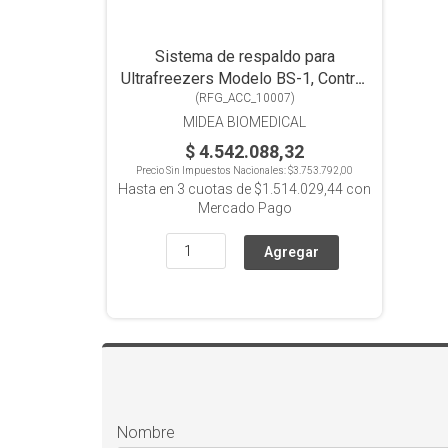
Sistema de respaldo para
Ultrafreezers Modelo BS-1, Control
digital de inyeccion de CO2.
(
RFG_ACC_10007
)
MIDEA BIOMEDICAL
$ 4.542.088,32
Precio Sin Impuestos Nacionales:
$3.753.792,00
Hasta en
3
cuotas de
$1.514.029,44
con
Mercado Pago
Nombre