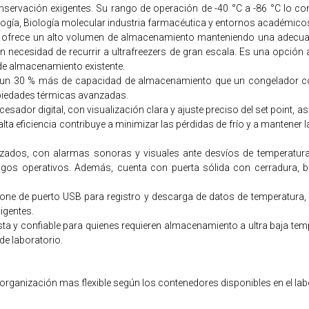
nservación exigentes. Su rango de operación de -40 °C a -86 °C lo co
nología, Biología molecular industria farmacéutica y entornos académicos
o ofrece un alto volumen de almacenamiento manteniendo una adecuad
in necesidad de recurrir a ultrafreezers de gran escala. Es una opció
e almacenamiento existente.
n 30 % más de capacidad de almacenamiento que un congelador con
opiedades térmicas avanzadas.
cesador digital, con visualización clara y ajuste preciso del set point,
lta eficiencia contribuye a minimizar las pérdidas de frío y a mantener 
dos, con alarmas sonoras y visuales ante desvíos de temperatura, c
esgos operativos. Además, cuenta con puerta sólida con cerradura, 
 dispone de puerto USB para registro y descarga de datos de temperatura
igentes.
sta y confiable para quienes requieren almacenamiento a ultra baja 
de laboratorio.
 organización mas flexible según los contenedores disponibles en el 