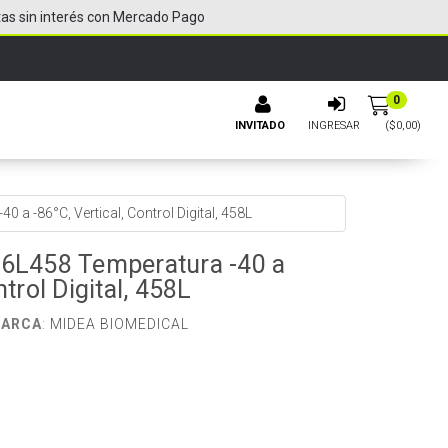
tas sin interés con Mercado Pago
0
INVITADO
INGRESAR
($
0,00
)
0 a -86°C, Vertical, Control Digital, 458L
86L458 Temperatura -40 a
ntrol Digital, 458L
ARCA
:
MIDEA BIOMEDICAL