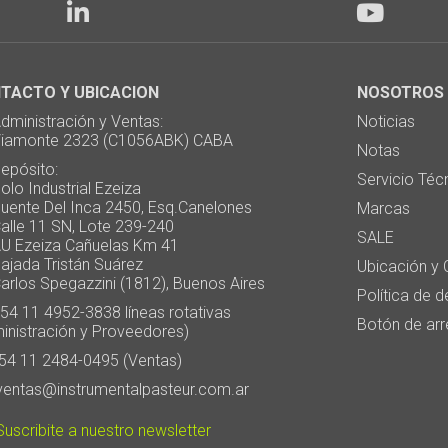
TACTO Y UBICACION
NOSOTROS
ministración y Ventas:
Noticias
monte 2323 (C1056ABK) CABA
Notas
pósito:
Servicio Téc
 Industrial Ezeiza
te Del Inca 2450, Esq.Canelones
Marcas
e 11 SN, Lote 239-240
SALE
Ezeiza Cañuelas Km 41
ada Tristán Suárez
Ubicación y 
os Spegazzini (1812), Buenos Aires
Política de 
4 11 4952-3838 líneas rotativas
Botón de arr
inistración y Proveedores)
4 11 2484-0495 (Ventas)
entas@instrumentalpasteur.com.ar
uscribite a nuestro newsletter