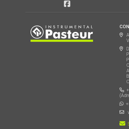
CON
Ad
Via
De
Polo
Puen
Call
AU 
Baj
Carl
+5
(Adm
+5
v
S