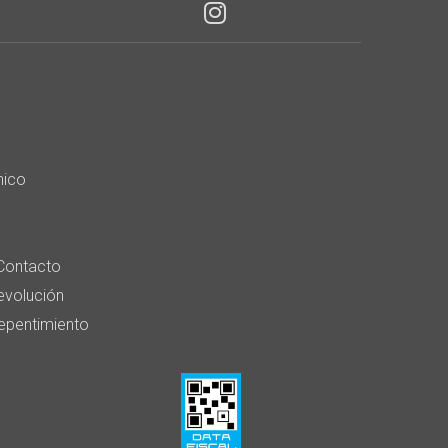
nico
Contacto
devolución
epentimiento