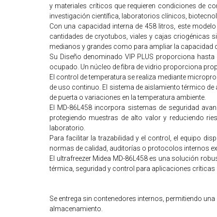
y materiales críticos que requieren condiciones de co
investigación científica, laboratorios clínicos, biotec
Con una capacidad interna de 458 litros, este model
cantidades de cryotubos, viales y cajas criogénicas s
medianos y grandes como para ampliar la capacidad d
Su Diseño denominado VIP PLUS proporciona hasta u
ocupado. Un núcleo de fibra de vidrio proporciona pr
El control de temperatura se realiza mediante micropro
de uso continuo. El sistema de aislamiento térmico de a
de puerta o variaciones en la temperatura ambiente.
El MD-86L458 incorpora sistemas de seguridad avanza
protegiendo muestras de alto valor y reduciendo ri
laboratorio.
Para facilitar la trazabilidad y el control, el equipo
normas de calidad, auditorías o protocolos internos ex
El ultrafreezer Midea MD-86L458 es una solución robu
térmica, seguridad y control para aplicaciones críticas 
Se entrega sin contenedores internos, permitiendo una
almacenamiento.