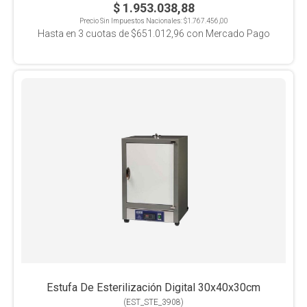
$ 1.953.038,88
Precio Sin Impuestos Nacionales:
$1.767.456,00
Hasta en
3
cuotas de
$651.012,96
con Mercado Pago
Estufa De Esterilización Digital 30x40x30cm
(
EST_STE_3908
)