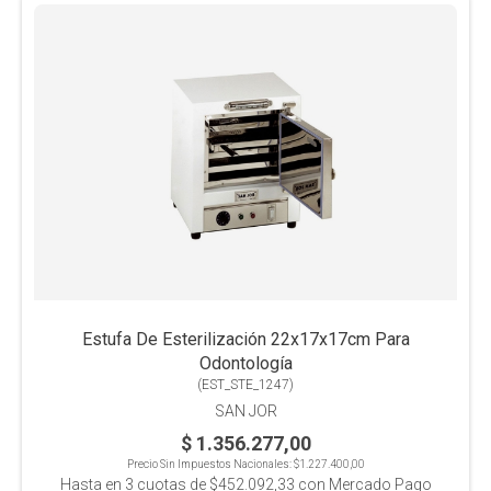
Estufa De Esterilización 22x17x17cm Para
Odontología
(
EST_STE_1247
)
SAN JOR
$ 1.356.277,00
Precio Sin Impuestos Nacionales:
$1.227.400,00
Hasta en
3
cuotas de
$452.092,33
con Mercado Pago