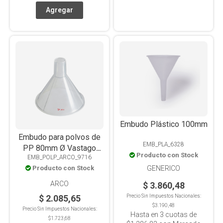
Embudo Plástico 100mm
Embudo para polvos de
EMB_PLA_6328
PP 80mm Ø Vastago
Producto con Stock
EMB_POLP_ARCO_9716
30mm, Autoclavable
GENERICO
Producto con Stock
ARCO
$ 3.860,48
Precio Sin Impuestos Nacionales:
$ 2.085,65
$3.190,48
Precio Sin Impuestos Nacionales:
Hasta en
3
cuotas de
$1.723,68