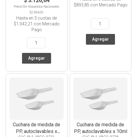
$ 3.126,64
$893,85
con Mercado Pago
Precio Sin Impuestos Nacionales:
$2.584,00
Hasta en
3
cuotas de
$1.042,21
con Mercado
Pago
Cuchara de medida de
Cuchara de medida de
PP, autoclavables x
PP, autoclavables x 10ml
CUC_PLA_ARCO_9731
CUC_PLA_ARCO_9728