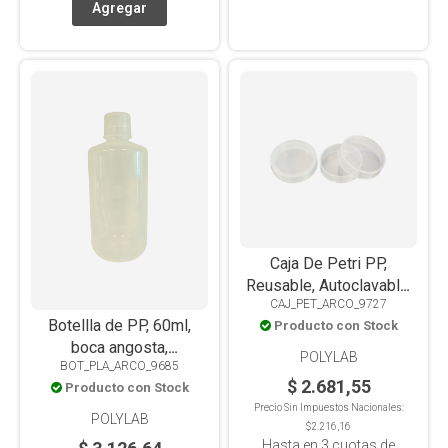
Caja De Petri PP,
Reusable, Autoclavable,
CAJ_PET_ARCO_9727
100mm Ø
Botellla de PP, 60ml,
Producto con Stock
boca angosta,
POLYLAB
BOT_PLA_ARCO_9685
autoclavable
$ 2.681,55
Producto con Stock
Precio Sin Impuestos Nacionales:
POLYLAB
$2.216,16
Hasta en
3
cuotas de