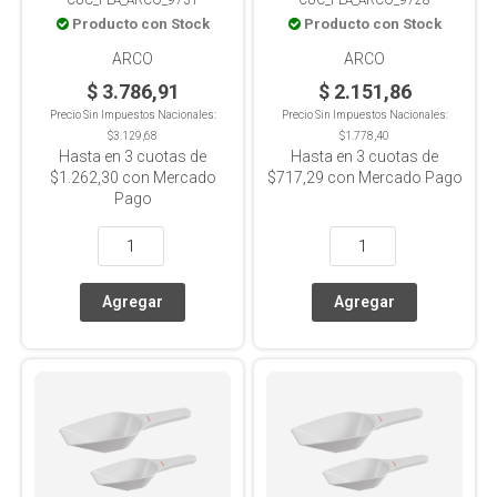
100ml
Producto con Stock
Producto con Stock
ARCO
ARCO
$ 3.786,91
$ 2.151,86
Precio Sin Impuestos Nacionales:
Precio Sin Impuestos Nacionales:
$3.129,68
$1.778,40
Hasta en
3
cuotas de
Hasta en
3
cuotas de
$1.262,30
con Mercado
$717,29
con Mercado Pago
Pago