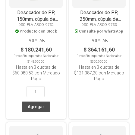
Desecador de PP,
Desecador de PP,
150mm, cúpula de
250mm, cúpula de
DSC_PLA_ARCO_9732
DSC_PLA_ARCO_9733
policarbonato,
policarbonato,
Producto con Stock
Consulte por WhatsApp
autoclavable
autoclavable
POLYLAB
POLYLAB
$ 180.241,60
$ 364.161,60
Precio Sin Impuestos Nacionales:
Precio Sin Impuestos Nacionales:
$148.960,00
$300.960,00
Hasta en
3
cuotas de
Hasta en
3
cuotas de
$60.080,53
con Mercado
$121.387,20
con Mercado
Pago
Pago