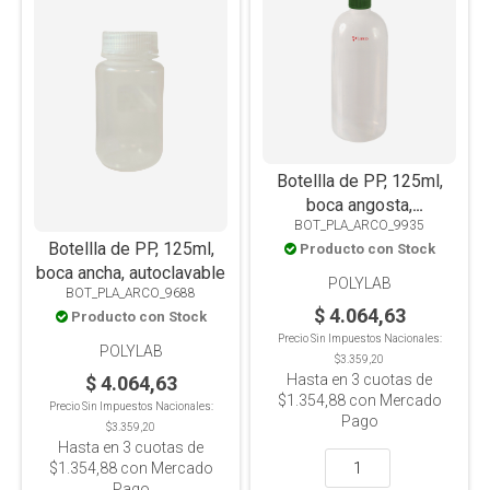
Botellla de PP, 125ml,
boca angosta,
BOT_PLA_ARCO_9935
autoclavable
Botellla de PP, 125ml,
Producto con Stock
boca ancha, autoclavable
POLYLAB
BOT_PLA_ARCO_9688
$ 4.064,63
Producto con Stock
Precio Sin Impuestos Nacionales:
POLYLAB
$3.359,20
Hasta en
3
cuotas de
$ 4.064,63
$1.354,88
con Mercado
Precio Sin Impuestos Nacionales:
Pago
$3.359,20
Hasta en
3
cuotas de
$1.354,88
con Mercado
Pago