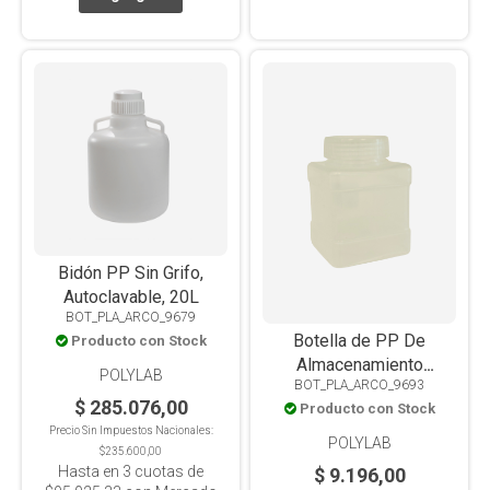
Bidón PP Sin Grifo,
Autoclavable, 20L
BOT_PLA_ARCO_9679
Botella de PP De
Producto con Stock
Almacenamiento
POLYLAB
BOT_PLA_ARCO_9693
Cuadrada Translúcida
$ 285.076,00
Producto con Stock
Autoclavable 1000ml
Precio Sin Impuestos Nacionales:
POLYLAB
$235.600,00
Hasta en
3
cuotas de
$ 9.196,00