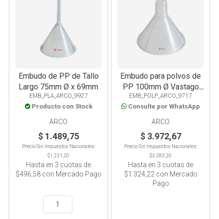
Embudo de PP de Tallo
Embudo para polvos de
Largo 75mm Ø x 69mm
PP 100mm Ø Vastago
EMB_PLA_ARCO_9927
EMB_POLP_ARCO_9717
33mm, Autoclavable
Producto con Stock
Consulte por WhatsApp
ARCO
ARCO
$ 1.489,75
$ 3.972,67
Precio Sin Impuestos Nacionales:
Precio Sin Impuestos Nacionales:
$1.231,20
$3.283,20
Hasta en
3
cuotas de
Hasta en
3
cuotas de
$496,58
con Mercado Pago
$1.324,22
con Mercado
Pago