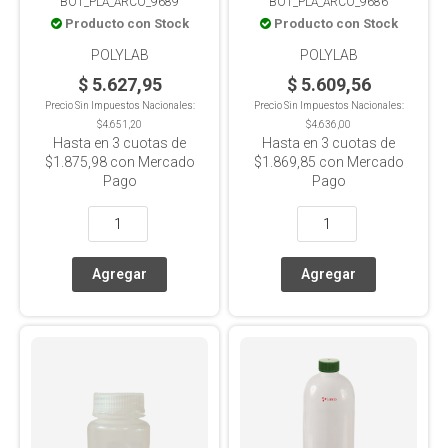
BOT_PLA_ARCO_9689
BOT_PLA_ARCO_9686
autoclavable
Producto con Stock
Producto con Stock
POLYLAB
POLYLAB
$ 5.627,95
$ 5.609,56
Precio Sin Impuestos Nacionales:
Precio Sin Impuestos Nacionales:
$4.651,20
$4.636,00
Hasta en
3
cuotas de
Hasta en
3
cuotas de
$1.875,98
con Mercado
$1.869,85
con Mercado
Pago
Pago