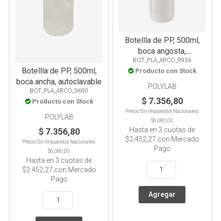
Botellla de PP, 500ml,
boca angosta,
BOT_PLA_ARCO_9934
autoclavable
Botellla de PP, 500ml,
Producto con Stock
boca ancha, autoclavable
POLYLAB
BOT_PLA_ARCO_9690
$ 7.356,80
Producto con Stock
Precio Sin Impuestos Nacionales:
POLYLAB
$6.080,00
Hasta en
3
cuotas de
$ 7.356,80
$2.452,27
con Mercado
Precio Sin Impuestos Nacionales:
Pago
$6.080,00
Hasta en
3
cuotas de
$2.452,27
con Mercado
Pago