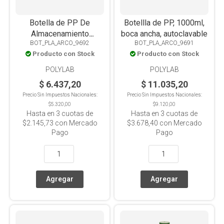
Botella de PP De
Botellla de PP, 1000ml,
Almacenamiento
boca ancha, autoclavable
BOT_PLA_ARCO_9692
BOT_PLA_ARCO_9691
Cuadrada Translúcida
Producto con Stock
Producto con Stock
Autoclavable 250ml
POLYLAB
POLYLAB
$ 6.437,20
$ 11.035,20
Precio Sin Impuestos Nacionales:
Precio Sin Impuestos Nacionales:
$5.320,00
$9.120,00
Hasta en
3
cuotas de
Hasta en
3
cuotas de
$2.145,73
con Mercado
$3.678,40
con Mercado
Pago
Pago