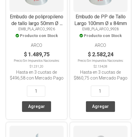
Embudo de polipropileno
Embudo de PP de Tallo
de tallo largo 50mm Ø x
Largo 100mm Ø x 84mm
EMB_PLA_ARCO_9926
EMB_PLA_ARCO_9928
39mm
Producto con Stock
Producto con Stock
ARCO
ARCO
$ 1.489,75
$ 2.582,24
Precio Sin Impuestos Nacionales:
Precio Sin Impuestos Nacionales:
$1.231,20
$2.134,08
Hasta en
3
cuotas de
Hasta en
3
cuotas de
$496,58
con Mercado Pago
$860,75
con Mercado Pago