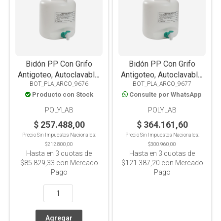
Bidón PP Con Grifo
Bidón PP Con Grifo
Antigoteo, Autoclavable,
Antigoteo, Autoclavable,
BOT_PLA_ARCO_9676
BOT_PLA_ARCO_9677
10L
20L
Producto con Stock
Consulte por WhatsApp
POLYLAB
POLYLAB
$ 257.488,00
$ 364.161,60
Precio Sin Impuestos Nacionales:
Precio Sin Impuestos Nacionales:
$212.800,00
$300.960,00
Hasta en
3
cuotas de
Hasta en
3
cuotas de
$85.829,33
con Mercado
$121.387,20
con Mercado
Pago
Pago