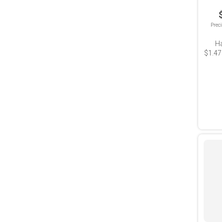
Prec
H
$1.47