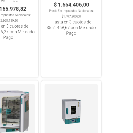
$ 1.654.406,00
.165.978,82
Precio Sin Impuestos Nacionales:
n Impuestos Nacionales:
$1.497.200,00
$2.865.139,20
Hasta en
3
cuotas de
 en
3
cuotas de
$551.468,67
con Mercado
26,27
con Mercado
Pago
Pago