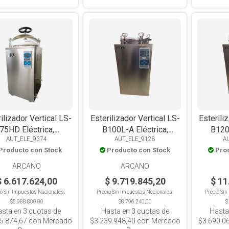
ilizador Vertical LS-
Esterilizador Vertical LS-
Esterili
75HD Eléctrica,
B100L-A Eléctrica,
B120L
AUT_ELE_9374
AUT_ELE_9128
A
Automática, 75L
Digital, Con Timer, Tipo
Digital
Producto con Stock
Producto con Stock
Pro
Chamberland, 100L
Cham
ARCANO
ARCANO
$ 6.617.624,00
$ 9.719.845,20
$ 11
io Sin Impuestos Nacionales:
Precio Sin Impuestos Nacionales:
Precio Si
$5.988.800,00
$8.796.240,00
$
asta en
3
cuotas de
Hasta en
3
cuotas de
Hasta
5.874,67
con Mercado
$3.239.948,40
con Mercado
$3.690.0