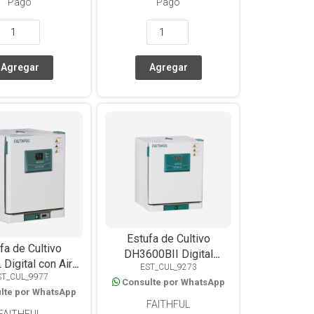
Pago
Pago
Estufa de Cultivo
fa de Cultivo
DH3600BII Digital
Digital con Aire
EST_CUL_9273
35x35x35, 45L
ST_CUL_9977
o de precisión
Consulte por WhatsApp
lte por WhatsApp
125L
FAITHFUL
FAITHFUL