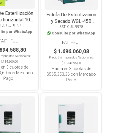
VO
De Esterilización
Estufa De Esterilización
 horizontal 101-
y Secado WGL-45B
T_STE_10157
 Digital Con
EST_CUL_9978
Digital Con circulación de
lte por WhatsApp
lación de Aire
Consulte por WhatsApp
Aire Forzado
rzado 71L
FAITHFUL
FAITHFUL
.894.588,80
$ 1.696.060,08
n Impuestos Nacionales:
Precio Sin Impuestos Nacionales:
$1.714.560,00
$1.534.896,00
 en
3
cuotas de
Hasta en
3
cuotas de
9,60
con Mercado
$565.353,36
con Mercado
Pago
Pago