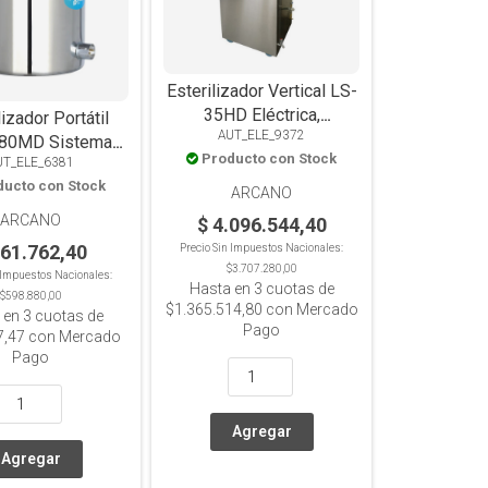
Esterilizador Vertical LS-
35HD Eléctrica,
lizador Portátil
AUT_ELE_9372
Automática, 35L
80MD Sistema
Producto con Stock
UT_ELE_6381
éctrica/Gas, 18L
ducto con Stock
ARCANO
ARCANO
$ 4.096.544,40
661.762,40
Precio Sin Impuestos Nacionales:
$3.707.280,00
n Impuestos Nacionales:
Hasta en
3
cuotas de
$598.880,00
$1.365.514,80
con Mercado
 en
3
cuotas de
Pago
7,47
con Mercado
Pago