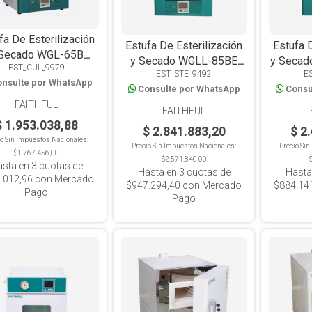
fa De Esterilización
Estufa De Esterilización
Estufa 
 Secado WGL-65B
y Secado WGLL-85BE
y Secad
EST_CUL_9979
al Con circulación de
EST_STE_9492
E
Con circulación de Aire
Convec
nsulte por WhatsApp
Aire Forzado
Consulte por WhatsApp
Consu
Forzado y Controlado
Contr
FAITHFUL
FAITHFUL
$ 1.953.038,88
$ 2.841.883,20
$ 2
io Sin Impuestos Nacionales:
Precio Sin Impuestos Nacionales:
Precio Si
$1.767.456,00
$2.571.840,00
asta en
3
cuotas de
Hasta en
3
cuotas de
Hasta
.012,96
con Mercado
$947.294,40
con Mercado
$884.14
Pago
Pago