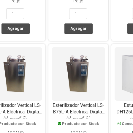
Pago
Pago
ilizador Vertical LS-
Esterilizador Vertical LS-
Estu
A Eléctrica, Digital,
B75L-A Eléctrica, Digital,
DH125L 
AUT_ELE_9125
AUT_ELE_9127
E
Con Timer, Tipo
Con Timer, Tipo
Forzad
Producto con Stock
Producto con Stock
Consu
hamberland, 35L
Chamberland, 75L
ARCANO
ARCANO