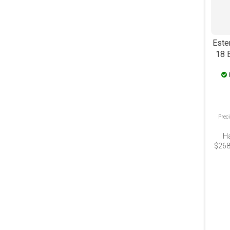
Ester
18 E
Prec
H
$268