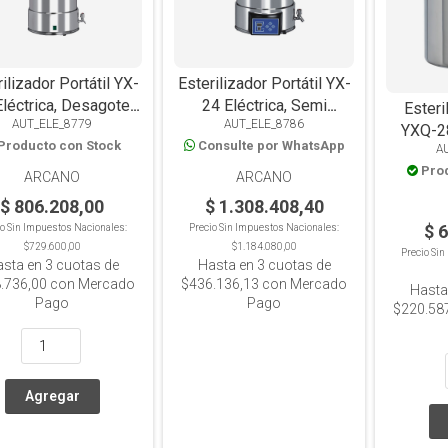
ilizador Portátil YX-
Esterilizador Portátil YX-
léctrica, Desagote,
24 Eléctrica, Semi
Esteri
AUT_ELE_8779
AUT_ELE_8786
18L
Automática, Desagote,
YXQ-2
Producto con Stock
Consulte por WhatsApp
24L
A
Dual El
Pro
ARCANO
ARCANO
$ 806.208,00
$ 1.308.408,40
$ 
io Sin Impuestos Nacionales:
Precio Sin Impuestos Nacionales:
$729.600,00
$1.184.080,00
Precio Si
asta en
3
cuotas de
Hasta en
3
cuotas de
.736,00
con Mercado
$436.136,13
con Mercado
Hasta
Pago
Pago
$220.58