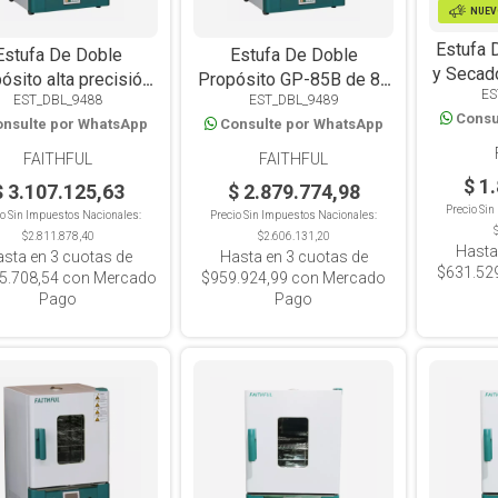
NUE
Estufa 
Estufa De Doble
Estufa De Doble
y Secado
ósito alta precisión
Propósito GP-85B de 85
ES
1AB
EST_DBL_9488
EST_DBL_9489
85BE de 85 L Horno
L Horno e Incubador con
Consu
circu
nsulte por WhatsApp
Consulte por WhatsApp
e Incubador con
Controlador Digital y
Fo
ntrolador Digital y
Display LED
FAITHFUL
FAITHFUL
Display LCD
$ 1
$ 3.107.125,63
$ 2.879.774,98
Precio Si
io Sin Impuestos Nacionales:
Precio Sin Impuestos Nacionales:
$2.811.878,40
$2.606.131,20
Hasta
asta en
3
cuotas de
Hasta en
3
cuotas de
$631.52
5.708,54
con Mercado
$959.924,99
con Mercado
Pago
Pago