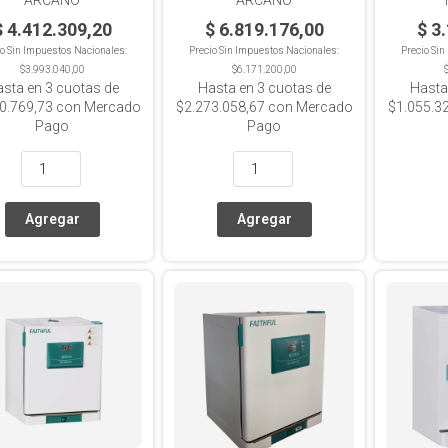
$ 4.412.309,20
$ 6.819.176,00
$ 3
io Sin Impuestos Nacionales:
Precio Sin Impuestos Nacionales:
Precio Si
$3.993.040,00
$6.171.200,00
asta en
3
cuotas de
Hasta en
3
cuotas de
Hasta
0.769,73
con Mercado
$2.273.058,67
con Mercado
$1.055.3
Pago
Pago