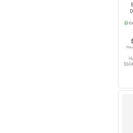
E
D
Co
Prec
H
$604