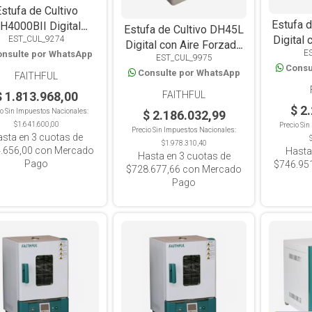
stufa de Cultivo
Estufa 
H4000BII Digital
Estufa de Cultivo DH45L
Digital
EST_CUL_9274
40x35x45, 63L
Digital con Aire Forzado
E
nsulte por WhatsApp
de p
EST_CUL_9975
de precision 45L
Consu
Consulte por WhatsApp
FAITHFUL
$ 1.813.968,00
FAITHFUL
$ 2
io Sin Impuestos Nacionales:
$ 2.186.032,99
$1.641.600,00
Precio Si
Precio Sin Impuestos Nacionales:
asta en
3
cuotas de
$1.978.310,40
.656,00
con Mercado
Hasta
Hasta en
3
cuotas de
Pago
$746.95
$728.677,66
con Mercado
Pago