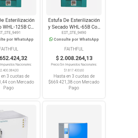
De Esterilización
Estufa De Esterilización
o WHL-125B Con
y Secado WHL-65B Con
ST_STE_9491
EST_STE_9490
ción Natural y
Convección Natural y
lte por WhatsApp
Consulte por WhatsApp
olador Digital
Controlador Digital
FAITHFUL
FAITHFUL
.652.424,32
$ 2.008.264,13
n Impuestos Nacionales:
Precio Sin Impuestos Nacionales:
$2.400.384,00
$1.817.433,60
 en
3
cuotas de
Hasta en
3
cuotas de
1,44
con Mercado
$669.421,38
con Mercado
Pago
Pago