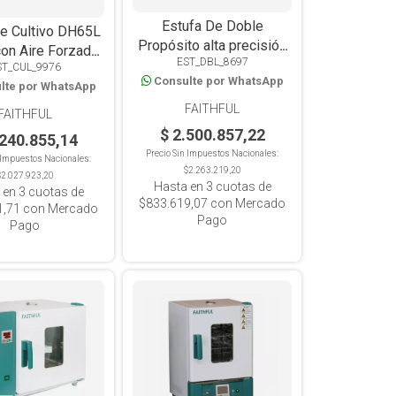
Estufa De Doble
de Cultivo DH65L
Propósito alta precisión
 con Aire Forzado
EST_DBL_8697
GP-45BE de 45 L Horno
ST_CUL_9976
recision 65L
Consulte por WhatsApp
e Incubador con
lte por WhatsApp
Controlador Digital y
FAITHFUL
FAITHFUL
Display LCD
$ 2.500.857,22
.240.855,14
Precio Sin Impuestos Nacionales:
n Impuestos Nacionales:
$2.263.219,20
$2.027.923,20
Hasta en
3
cuotas de
 en
3
cuotas de
$833.619,07
con Mercado
1,71
con Mercado
Pago
Pago