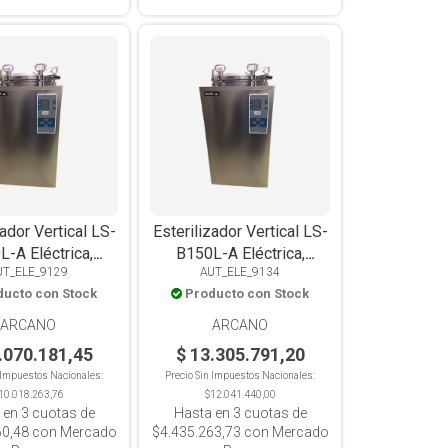
zador Vertical LS-
Esterilizador Vertical LS-
-A Eléctrica,
B150L-A Eléctrica,
UT_ELE_9129
AUT_ELE_9134
, Con Timer, Tipo
Digital, Con Timer, Tipo
ducto con Stock
Producto con Stock
berland, 120L
Chamberland, 150L
ARCANO
ARCANO
.070.181,45
$ 13.305.791,20
n Impuestos Nacionales:
Precio Sin Impuestos Nacionales:
10.018.263,76
$12.041.440,00
 en
3
cuotas de
Hasta en
3
cuotas de
60,48
con Mercado
$4.435.263,73
con Mercado